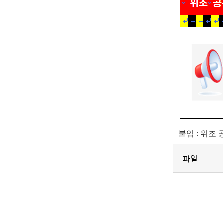
붙임 : 위조
파일