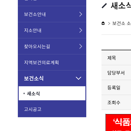
새소
보건소안내
보건소 
지소안내
찾아오시는길
제목
지역보건의료계획
담당부서
보건소식
등록일
새소식
조회수
고시공고