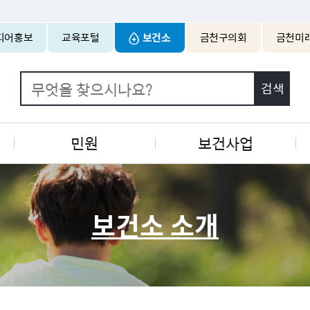
본문 바로가기
디어홍보
교육포털
보건소
금천구의회
금천미
민원
보건사업
보건소 소개