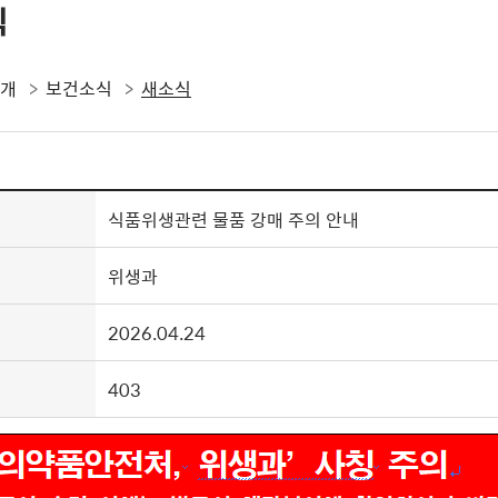
식
소개
보건소식
새소식
식품위생관련 물품 강매 주의 안내
위생과
2026.04.24
403