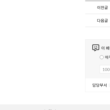
이전글
다음글
콘
이 
텐
츠
매
만
족
도
조
담
담당부서
사
당
자
정
보