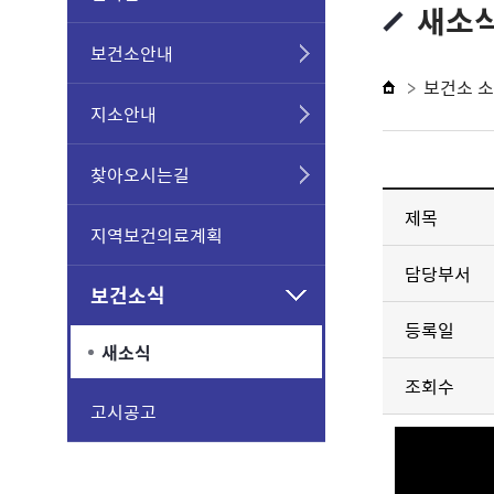
새소
보건소안내
보건소 
지소안내
찾아오시는길
제목
지역보건의료계획
담당부서
보건소식
등록일
새소식
조회수
고시공고