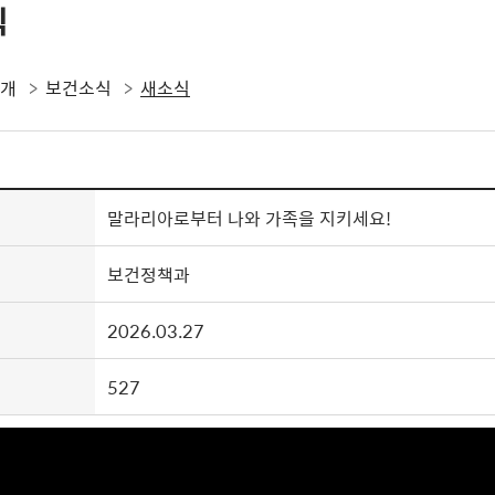
식
소개
보건소식
새소식
말라리아로부터 나와 가족을 지키세요!
보건정책과
2026.03.27
527