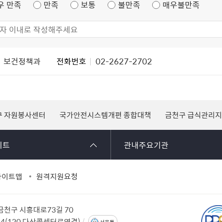
우 만족
만족
보통
불만족
매우불만족
보건정책과
전화번호
02-2627-2702
구 자원봉사센터
국가안전시스템개편 종합대책
금천구 급식관리
이트
관내주요기관
사이트맵
원격지원요청
 금천구 시흥대로73길 70
114(120 다산콜센터로연결)