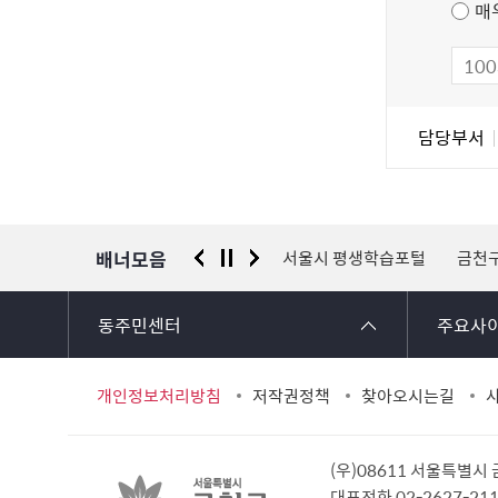
츠
매
만
족
도
조
담
담당부서
사
당
자
정
보
배너모음
 신고센터
경찰청 유실물 통합포털
서울시 평생학습포털
금천
동주민센터
주요사
개인정보처리방침
저작권정책
찾아오시는길
(우)08611 서울특별시
대표전화 02-2627-2