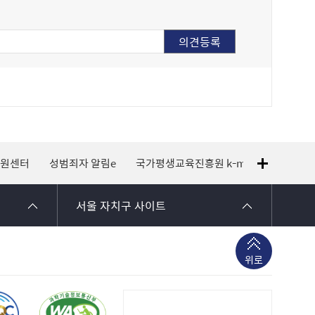
지원센터
성범죄자 알림e
국가평생교육진흥원 k-mooc
120 
서울 자치구 사이트
위로