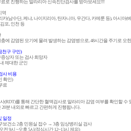
료로 진행하는 말라리아 신속진단검사를 받아보세요!!!
지역
카(남수단, 케냐, 나이지리아, 탄자니아, 우간다, 카메룬 등), 아시아(
, 김포, 인천 등
란
충에 감염된 모기에 물려 발생하는 감염병으로, 48시간을 주기로 오한
금천구 구민)
유증상자 또는 검사 희망자
이내 제대한 군인
검사 비용
민 확인)
 무료
사(RDT)를 통해 간단한 혈액검사로 말라리아 감염 여부를 확인할 수 
은 20분 내외로 빠르고 간편하게 진행됩니다.
및 일정
천구보건소 2층 민원실 접수 → 3층 임상병리실 검사
 오전 9시 ~오후 5시(점심시간 12~13시 제외)