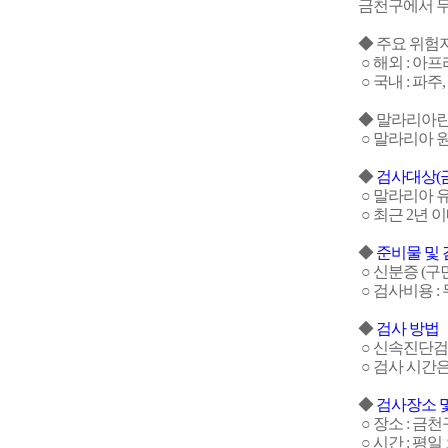
금천구에서 무
◆
주요 위험
○ 해외 :
아프리
○ 국내 : 파주
◆ 말라리아
○
말라리아 원
◆
검사대상(
○ 말라리아 
○ 최근 2년 
◆
준비물 및 
○ 신분증 (구
○ 검사비용 :
◆
검사 방법
○ 신속진단검
○ 검사 시간
◆
검사장소 
○ 장소 : 금
○ 시간 : 평일