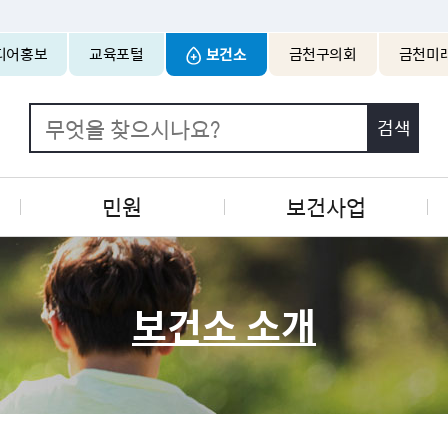
본문 바로가기
디어홍보
교육포털
보건소
금천구의회
금천미
민원
보건사업
보건소 소개