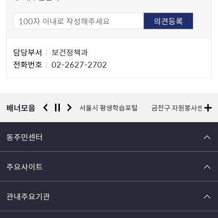
담
담당부서
보건정책과
당
전화번호
02-2627-2702
자
정
보
배너모음
경찰청 유실물 통합포털
서울시 평생학습포털
금천구 자원봉사센터
동주민센터
주요사이트
관내주요기관