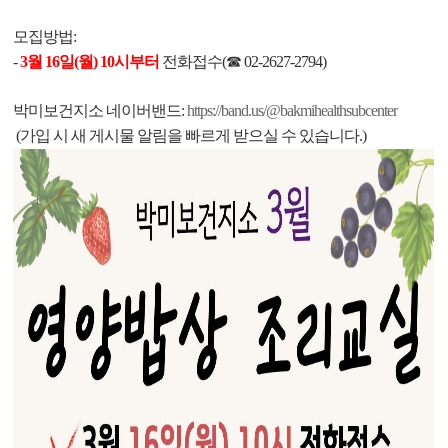
모집방법:
-
3
월 16일
(월)
10시부터
전화접수(☎ 02-2627-2794)
박미보건지소 네이버밴드:
https://band.us/@bakmihealthsubcenter
(가입 시 새 게시물 알림을 빠르게 받으실 수 있습니다.)