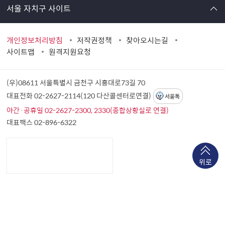
서울 자치구 사이트
개인정보처리방침
저작권정책
찾아오시는길
사이트맵
원격지원요청
(우)08611 서울특별시 금천구 시흥대로73길 70
대표전화 02-2627-2114(120 다산콜센터로연결)
서울톡
야간·공휴일 02-2627-2300, 2330(종합상황실로 연결)
대표팩스 02-896-6322
위로