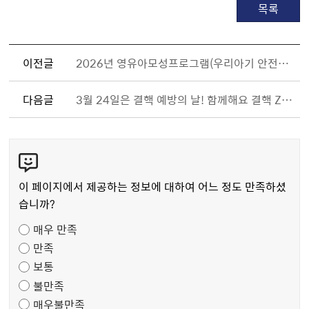
목록
이전글
2026년 영유아모성프로그램(우리아기 안전교육-신생아응급처치 1기) 참여자 모집
다음글
3월 24일은 결핵 예방의 날! 함께해요 결핵 ZERO
콘
텐
츠
이 페이지에서 제공하는 정보에 대하여 어느 정도 만족하셨
만
습니까?
족
매우 만족
도
만족
조
보통
사
불만족
매우불만족