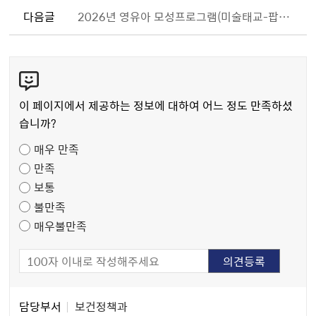
다음글
2026년 영유아 모성프로그램(미술태교-팝아트 자화상 그리기)
콘
텐
츠
이 페이지에서 제공하는 정보에 대하여 어느 정도 만족하셨
만
습니까?
족
매우 만족
도
만족
조
보통
사
불만족
매우불만족
담
담당부서
보건정책과
당