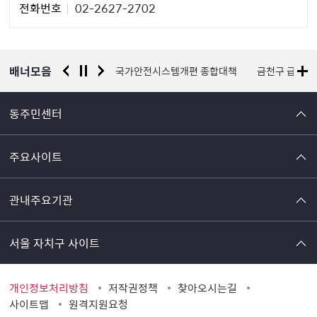
전화번호
02-2627-2702
자
정
보
배너모음
금천구 자원봉사센터
국가안전시스템개편 종합대책
금천구 급식
동주민센터
주요사이트
관내주요기관
서울 자치구 사이트
개인정보처리방침
저작권정책
찾아오시는길
사이트맵
원격지원요청