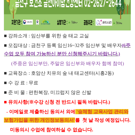
■ 강좌소개 : 임산부를 위한 숲 태교 교실
■
모집대상
:
금천구 등록 임신16~32주 임산부 및 배우자
(6주
수업 모두 참여 가능하신 분만 신청해주시기 바랍니다.)
(주중은 임신부만, 주말은 임신부와 배우자 함께 참여)
■
교육장소
: 호암산 치유의 숲 내 태교센터(시흥2동)
■
수 강 료
:
무료
■ 준 비 물 : 편한복장, 미끄럽지 않은 신발
■
유의사항
(
※
수강 신청 전 반드시 필독 바랍니다
.)
- 이메일로 제출하신 동의서 외에
'숲체험 교육사업 관리와
보험가입을 위한 개인정보동의서'
를 첫 날 작성 예정입니다.
미동의시 수업에 참여하실 수 없습니다.