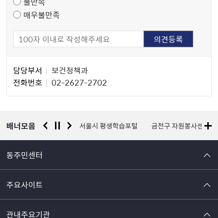
불만족
매우불만족
담
담당부서
보건정책과
당
전화번호
02-2627-2702
자
정
보
배너모음
경찰청 유실물 통합포털
서울시 평생학습포털
금천구 자원봉사센터
동주민센터
주요사이트
관내주요기관