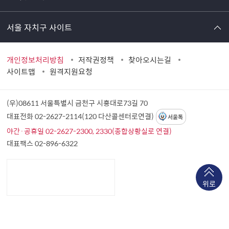
서울 자치구 사이트
개인정보처리방침
저작권정책
찾아오시는길
사이트맵
원격지원요청
(우)08611 서울특별시 금천구 시흥대로73길 70
대표전화 02-2627-2114(120 다산콜센터로연결)
서울톡
야간·공휴일 02-2627-2300, 2330(종합상황실로 연결)
대표팩스 02-896-6322
위로