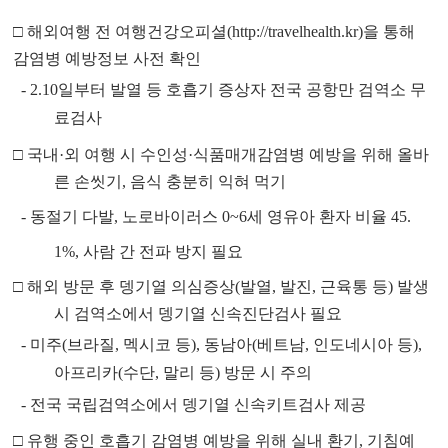
□
해외여행 전 여행건강오피셜(http://travelhealth.kr)을 통해
감염병 예방정보 사전 확인
- 2.10일부터 발열 등 호흡기 증상자 전국 공항만 검역소 무
료검사
□
국내·외 여행 시 수인성·식품매개감염병 예방을 위해 올바
른 손씻기, 음식 충분히 익혀 먹기
- 동절기 다발, 노로바이러스 0~6세 영유아 환자 비율 45.
1%, 사람 간 전파 방지 필요
□
해외 방문 후 뎅기열 의심증상(발열, 발진, 근육통 등) 발생
시 검역소에서 뎅기열 신속진단검사 필요
- 미주(브라질, 멕시코 등), 동남아(베트남, 인도네시아 등),
아프리카(수단, 말리 등) 방문 시 주의
- 전국 국립검역소에서 뎅기열 신속키트검사 제공
□
유행 중인 호흡기 감염병 예방을 위해 실내 환기, 기침예