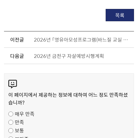
목록
이전글
2026년 「영유아모성프로그램(바느질 교실 1기 )」 참여자 모집
다음글
2026년 금천구 자살예방시행계획
콘
텐
츠
이 페이지에서 제공하는 정보에 대하여 어느 정도 만족하셨
만
습니까?
족
매우 만족
도
만족
조
보통
사