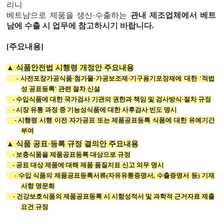
리니
베트남으로 제품을 생산
·
수출하는
관내 제조업체에서 베트
남에 수출 시 업무에 참고하시기 바랍니다
.
[주요내용]
▲
식품안전법 시행령 개정안 주요내용
-
사전포장가공식품
·
첨가물
·
가공보조제
·
기구용기포장재에 대한
'
적법
성 공표등록
'
관련 절차 신설
-
수입식품에 대한
국가검사 기관의 권한과 책임 및 검사방식
·
절차 규정
-
시장 유통 과정 중 기능성식품에 대한
사후검사 빈도 명시
-
시행령 시행 이전
자가공표 또는 제품공표등록 식품에 대한 유예기간
부여
▲
식품 공표
·
등록 규정 결의안 주요내용
-
보충식품을 제품공표등록 대상으로 규정
-
공표 대상 제품에 대해
제품 품질지표 신고 의무 명시
-
수입 식품의
제품공표등록서류
(
자유유통증명서
,
수출증명서 등
)
기재
사항 명문화
-
건강보호식품의 제품공표등록 시
시험성적서 및 과학적 근거자료 제출
요건 규정