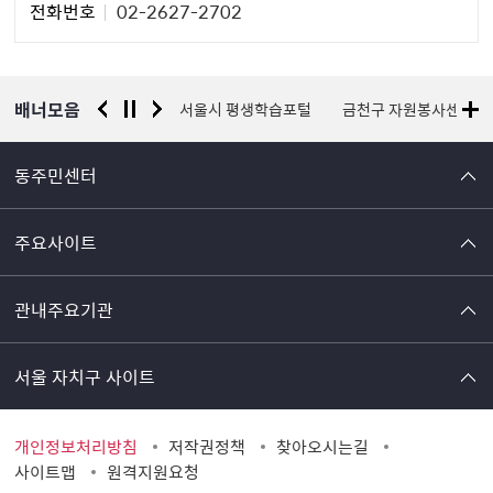
전화번호
02-2627-2702
자
정
보
배너모음
경찰청 유실물 통합포털
서울시 평생학습포털
금천구 자원봉사센터
동주민센터
주요사이트
관내주요기관
서울 자치구 사이트
개인정보처리방침
저작권정책
찾아오시는길
사이트맵
원격지원요청