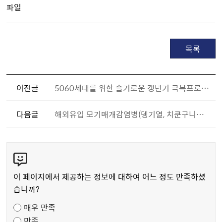
파일
목록
이전글
5060세대를 위한 슬기로운 갱년기 극복프로젝트 참여자 모집(운동교육)
다음글
해외유입 모기매개감염병(뎅기열, 치쿤구니야열) 예방수칙!
콘
텐
츠
이 페이지에서 제공하는 정보에 대하여 어느 정도 만족하셨
만
습니까?
족
매우 만족
도
만족