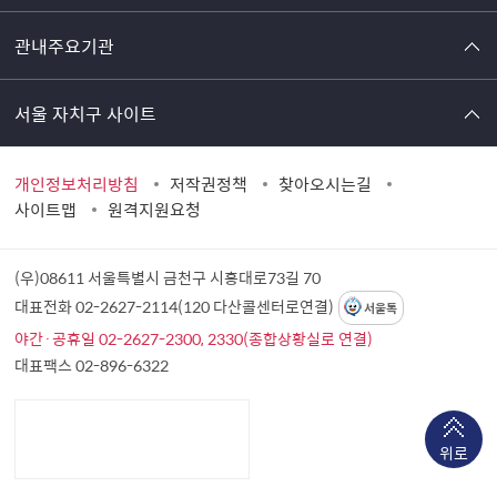
관내주요기관
서울 자치구 사이트
개인정보처리방침
저작권정책
찾아오시는길
사이트맵
원격지원요청
(우)08611 서울특별시 금천구 시흥대로73길 70
대표전화 02-2627-2114(120 다산콜센터로연결)
서울톡
야간·공휴일 02-2627-2300, 2330(종합상황실로 연결)
대표팩스 02-896-6322
위로