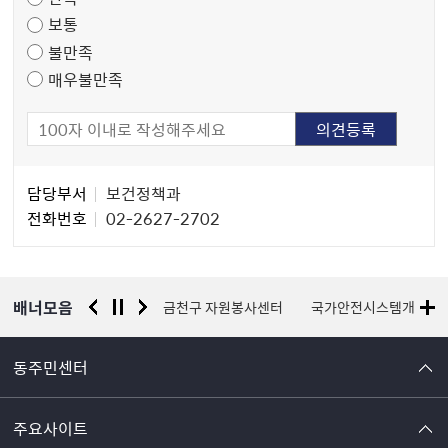
조
보통
사
불만족
매우불만족
담
담당부서
보건정책과
당
전화번호
02-2627-2702
자
정
보
배너모음
서울시 평생학습포털
금천구 자원봉사센터
국가안전시스템개편 종
동주민센터
주요사이트