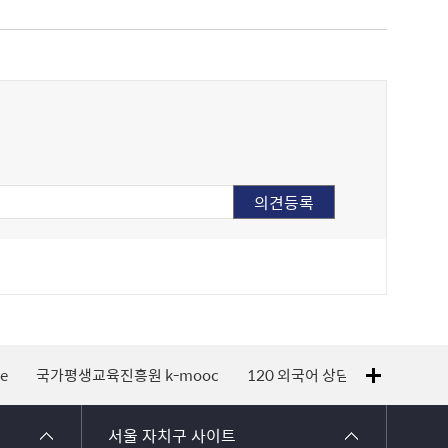
k-mooc
120 외국어 상담
지적측량바로처리센터
서남권직
서울 자치구 사이트