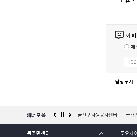
다음글
콘
이 
텐
츠
매
만
족
도
조
담
담당부서
사
당
자
정
보
배너모음
평생학습포털
금천구 자원봉사센터
국가안전시스템개편 종합대책
동주민센터
주요사