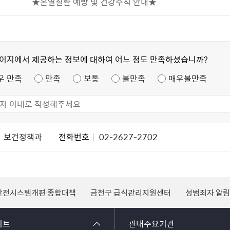
★온열질환 예방 및 건강수칙 안내★
페이지에서 제공하는 정보에 대하여 어느 정도 만족하셨습니까?
우 만족
만족
보통
불만족
매우불만족
보건정책과
전화번호
02-2627-2702
금천구 급식관리지원센터
성범죄자 알림e
국가평생교육진흥원 
이트
관내주요기관