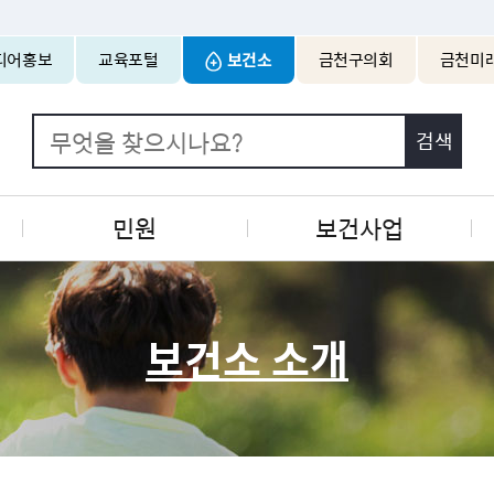
본문 바로가기
디어홍보
교육포털
보건소
금천구의회
금천미
민원
보건사업
보건소 소개