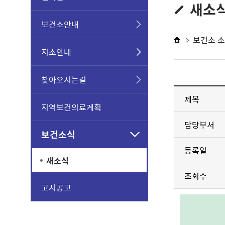
새소
보건소안내
보건소 
지소안내
찾아오시는길
제목
지역보건의료계획
담당부서
보건소식
등록일
새소식
조회수
고시공고