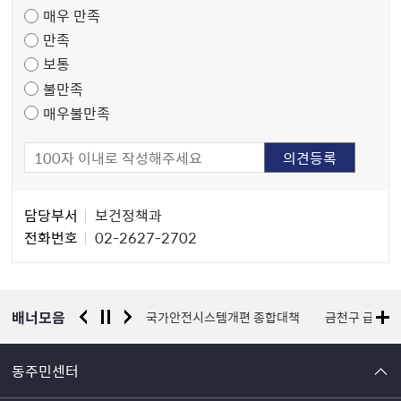
매우 만족
도
만족
조
보통
사
불만족
매우불만족
담
담당부서
보건정책과
당
전화번호
02-2627-2702
자
정
보
배너모음
금천구 자원봉사센터
국가안전시스템개편 종합대책
금천구 급식
동주민센터