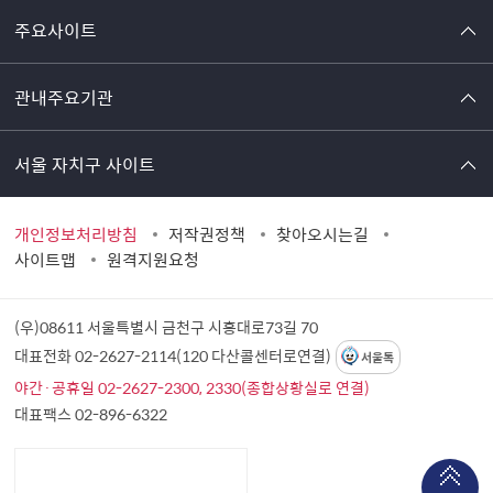
주요사이트
관내주요기관
서울 자치구 사이트
개인정보처리방침
저작권정책
찾아오시는길
사이트맵
원격지원요청
(우)08611 서울특별시 금천구 시흥대로73길 70
대표전화 02-2627-2114(120 다산콜센터로연결)
서울톡
야간·공휴일 02-2627-2300, 2330(종합상황실로 연결)
대표팩스 02-896-6322