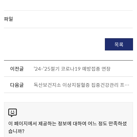
파일
목록
이전글
'24-'25절기 코로나19 예방접종 연장
다음글
독산보건지소 이상지질혈증 집중건강관리 프로그램 '다시 온(on)건강' 참여자 모집 안내
콘
텐
츠
이 페이지에서 제공하는 정보에 대하여 어느 정도 만족하셨
만
습니까?
족