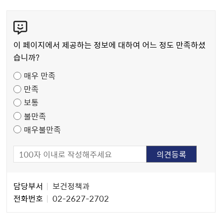
콘
텐
츠
이 페이지에서 제공하는 정보에 대하여 어느 정도 만족하셨
만
습니까?
족
매우 만족
도
만족
조
보통
사
불만족
매우불만족
담
담당부서
보건정책과
당
전화번호
02-2627-2702
자
정