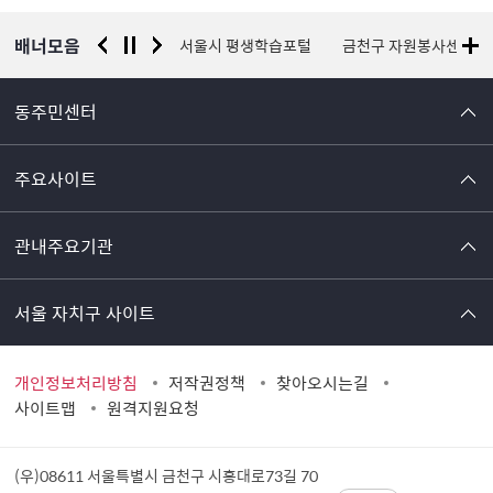
보
배너모음
경찰청 유실물 통합포털
서울시 평생학습포털
금천구 자원봉사센터
동주민센터
주요사이트
관내주요기관
서울 자치구 사이트
개인정보처리방침
저작권정책
찾아오시는길
사이트맵
원격지원요청
(우)08611 서울특별시 금천구 시흥대로73길 70