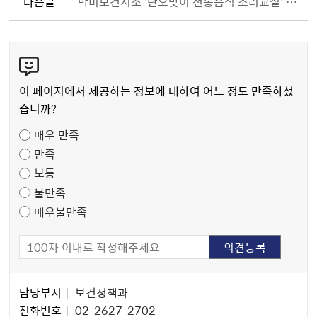
다음글
박미보건지소 '단오맞이 전통음식 조리교실' 참여자 모집
콘
텐
츠
이 페이지에서 제공하는 정보에 대하여 어느 정도 만족하셨
만
습니까?
족
매우 만족
도
만족
조
보통
사
불만족
매우불만족
담
담당부서
보건정책과
당
전화번호
02-2627-2702
자