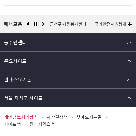
정
보
배너모음
서울시 평생학습포털
금천구 자원봉사센터
국가안전시스템개편 종
동주민센터
주요사이트
관내주요기관
서울 자치구 사이트
개인정보처리방침
저작권정책
찾아오시는길
사이트맵
원격지원요청