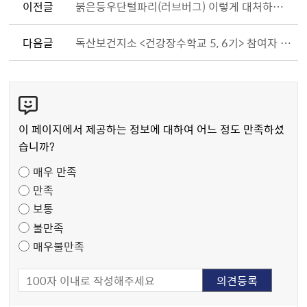
이전글
붉은등우단털파리(러브버그) 이렇게 대처하세요!
다음글
독산보건지소 <건강장수학교 5, 6기> 참여자 모집 안내
콘
텐
츠
이 페이지에서 제공하는 정보에 대하여 어느 정도 만족하셨
만
습니까?
족
매우 만족
도
만족
조
보통
사
불만족
매우불만족