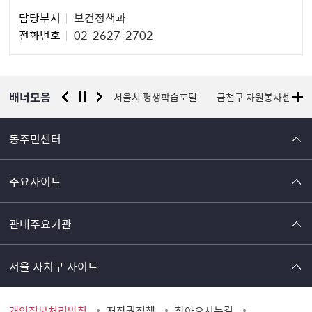
담
담당부서
보건정책과
당
전화번호
02-2627-2702
자
정
보
배너모음
경찰청 유실물 통합포털
서울시 평생학습포털
금천구 자원봉사센터
동주민센터
주요사이트
관내주요기관
서울 자치구 사이트
개인정보처리방침
저작권정책
찾아오시는길