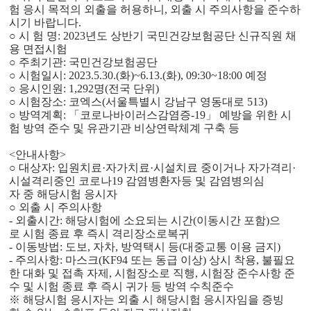
험 응시 목적의 외출을 허용
하니, 외출 시 주의사항을 준수하
시기 바랍니다.
○ 시 험 명: 2023년도 상반기 국민건강보험공단 신규직원 채
용 면접시험
○ 주최기관: 국민건강보험공단
○ 시험일시: 2023.5.30.(화)~6.13.(화), 09:30~18:00 예정
○ 응시인원: 1,292명(전국 단위)
○ 시험장소: 코엑스(서울특별시 강남구 영동대로 513)
○ 방역계획: 「코로나바이러스감염증-19」 예방을 위한 시
험 방역 준수 및 유관기
관 비상연락체계 구축 등
<안내사항>
○ 대상자: 입원치료·자가치료·시설치료 중이거나 자가격리·
시설격리중인 코로나19 감염병
환자
등 및 감염병의심
자 중 해당시험 응시자
○ 외출 시 주의사항
- 외출시간: 해당시험에 소요되는 시간(이동시간 포함)으
로 시험 종료 후 즉시 격리장소로
복귀
- 이동방법: 도보, 자차, 방역택시 등(대중교통 이용 금지)
- 주의사항: 마스크(KF94 또는 동급 이상) 상시 착용, 불필요
한 대화 및 접촉 자제, 시험
장소로 직행, 시험장 준수사항 준
수 및 시험 종료 후 즉시 귀가 등 방역 수칙
준수
※ 해당시험 응시자는 외출 시 해당시험 응시자임을 증빙