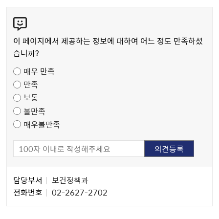
콘
텐
츠
이 페이지에서 제공하는 정보에 대하여 어느 정도 만족하셨
만
습니까?
족
매우 만족
도
만족
조
보통
사
불만족
매우불만족
담
담당부서
보건정책과
당
전화번호
02-2627-2702
자
정