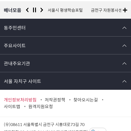
보
배너모음
경찰청 유실물 통합포털
서울시 평생학습포털
금천구 자원봉사센터
동주민센터
주요사이트
관내주요기관
서울 자치구 사이트
개인정보처리방침
저작권정책
찾아오시는길
사이트맵
원격지원요청
(우)08611 서울특별시 금천구 시흥대로73길 70