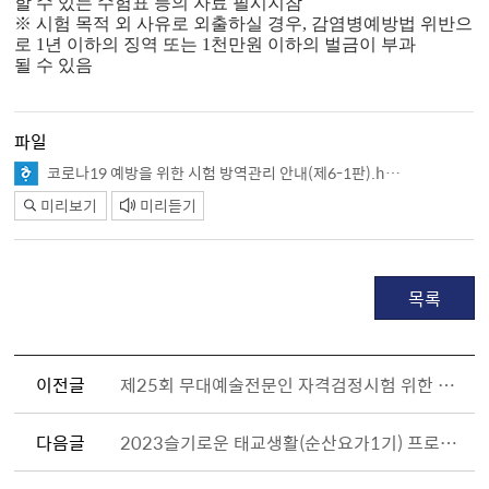
할 수 있는 수험표 등의 자료 필시
지참
※ 시험 목적 외 사유로 외출하실 경우, 감염병예방법 위반으
로 1년 이하의 징역 또는 1천만
원 이하의 벌금이 부과
될 수 있음
파일
코로나19 예방을 위한 시험 방역관리 안내(제6-1판).hwp
미리보기
미리듣기
목록
이전글
제25회 무대예술전문인 자격검정시험 위한 외출 허용
다음글
2023슬기로운 태교생활(순산요가1기) 프로그램 참여자 모집