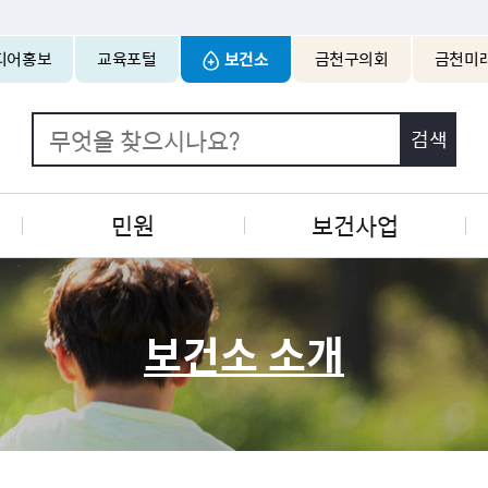
본문 바로가기
디어홍보
교육포털
보건소
금천구의회
금천미
민원
보건사업
보건소 소개