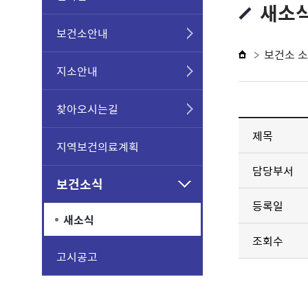
새소
보건소안내
보건소 
지소안내
찾아오시는길
제목
지역보건의료계획
담당부서
보건소식
등록일
새소식
조회수
고시공고