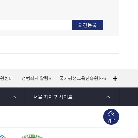
지원센터
성범죄자 알림e
국가평생교육진흥원 k-mooc
120 
서울 자치구 사이트
위로