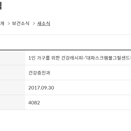
식
소개
보건소식
새소식
1인 가구를 위한 건강레시피-'대파스크램블그릴샌드
건강증진과
2017.09.30
4082