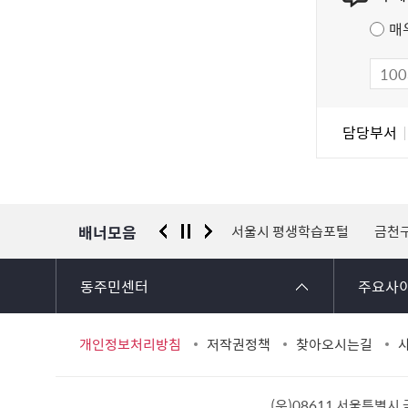
츠
매
만
족
도
조
담
담당부서
사
당
자
정
보
배너모음
 신고센터
경찰청 유실물 통합포털
서울시 평생학습포털
금천
동주민센터
주요사
개인정보처리방침
저작권정책
찾아오시는길
(우)08611 서울특별시