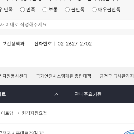
우 만족
만족
보통
불만족
매우불만족
보건정책과
전화번호
02-2627-2702
구 자원봉사센터
국가안전시스템개편 종합대책
금천구 급식관리
이트
관내주요기관
사이트맵
원격지원요청
 금천구 시흥대로73길 70