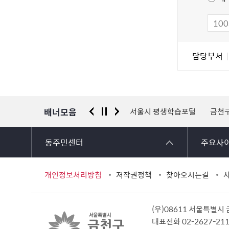
만
족
도
조
담
담당부서
사
당
자
정
보
배너모음
 신고센터
경찰청 유실물 통합포털
서울시 평생학습포털
금천
동주민센터
주요사
개인정보처리방침
저작권정책
찾아오시는길
(우)08611 서울특별시
대표전화 02-2627-2