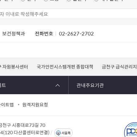
보건정책과
전화번호
02-2627-2702
구 자원봉사센터
국가안전시스템개편 종합대책
금천구 급식관리
이트
관내주요기관
사이트맵
원격지원요청
 금천구 시흥대로73길 70
114(120 다산콜센터로연결)
서울톡