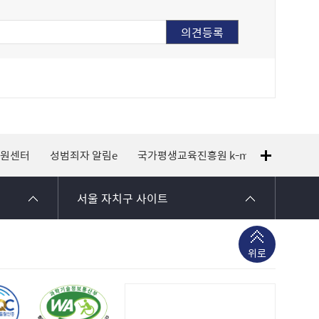
지원센터
성범죄자 알림e
국가평생교육진흥원 k-mooc
120 
서울 자치구 사이트
위로