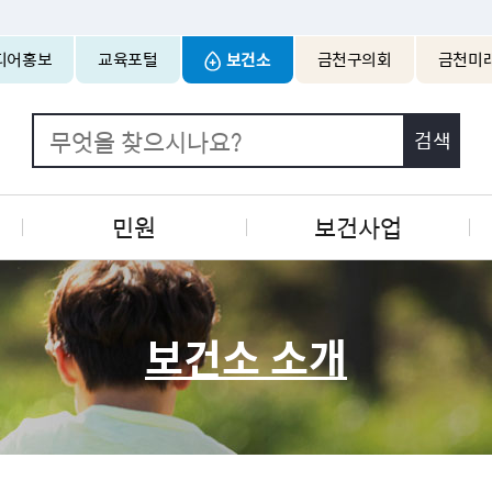
본문 바로가기
디어홍보
교육포털
보건소
금천구의회
금천미
민원
보건사업
보건소 소개