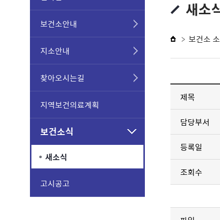
새소
보건소안내
보건소 
지소안내
찾아오시는길
제목
지역보건의료계획
담당부서
보건소식
등록일
새소식
조회수
고시공고