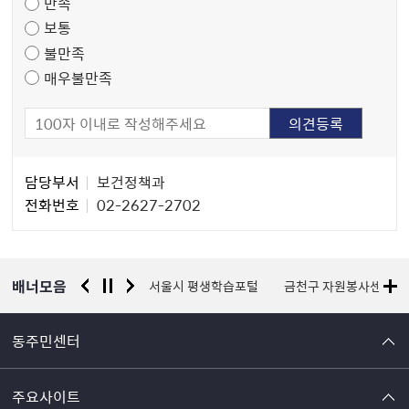
만족
조
보통
사
불만족
매우불만족
담
담당부서
보건정책과
당
전화번호
02-2627-2702
자
정
보
배너모음
경찰청 유실물 통합포털
서울시 평생학습포털
금천구 자원봉사센터
동주민센터
주요사이트