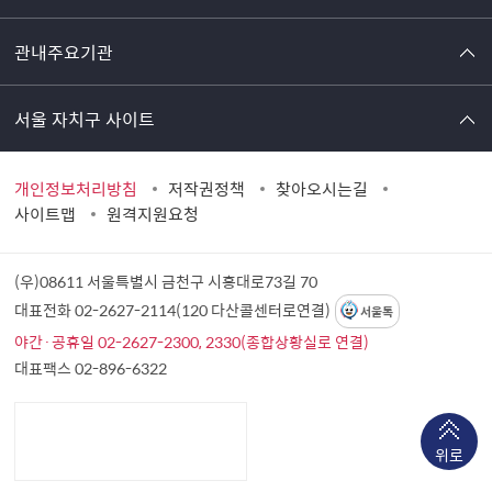
관내주요기관
서울 자치구 사이트
개인정보처리방침
저작권정책
찾아오시는길
사이트맵
원격지원요청
(우)08611 서울특별시 금천구 시흥대로73길 70
대표전화 02-2627-2114(120 다산콜센터로연결)
서울톡
야간·공휴일 02-2627-2300, 2330(종합상황실로 연결)
대표팩스 02-896-6322
위로