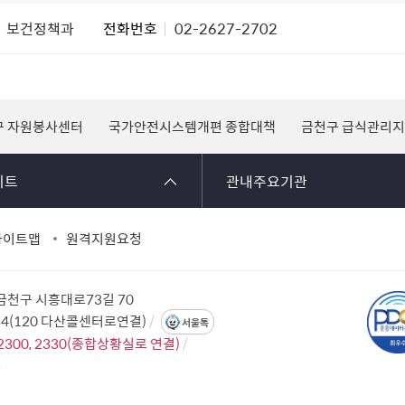
보건정책과
전화번호
02-2627-2702
구 자원봉사센터
국가안전시스템개편 종합대책
금천구 급식관리
이트
관내주요기관
사이트맵
원격지원요청
 금천구 시흥대로73길 70
114(120 다산콜센터로연결)
서울톡
2300, 2330(종합상황실로 연결)
2