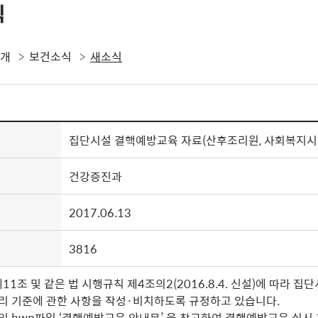
식
소개
보건소식
새소식
집단시설 결핵예방교육 자료(산후조리원, 사회복지시
건강증진과
2017.06.13
3816
제
11
조 및 같은 법 시행규칙 제
4
조의
2(2016.8.4.
신설
)
에 따라 집
관리 기준에 관한 사항을 작성·
비치하도록 규정하고 있습니다
.
임 hwp
파일
‘
결핵예방교육 안내문
’
을 참고하여 결핵예방교육 실시 