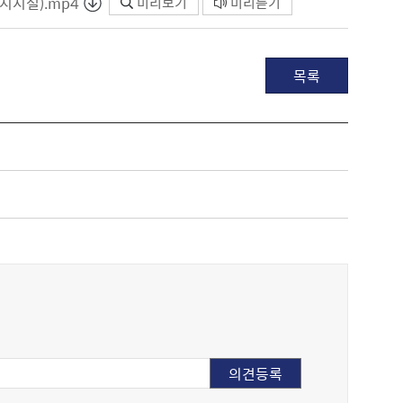
지시설).mp4
미리보기
미리듣기
목록