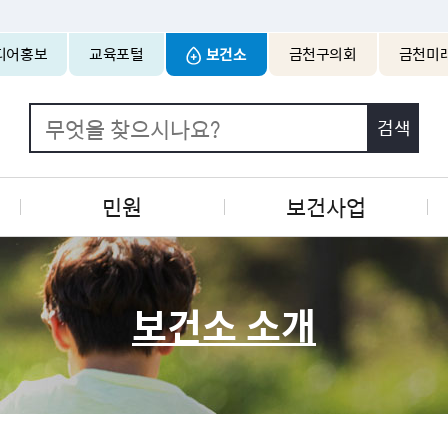
본문 바로가기
디어홍보
교육포털
보건소
금천구의회
금천미
민원
보건사업
보건소 소개