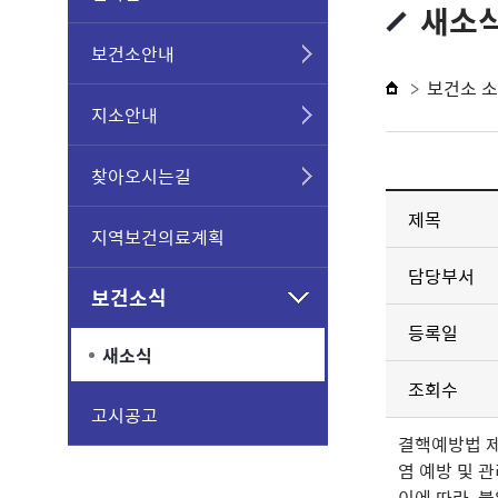
새소
보건소안내
보건소 
지소안내
찾아오시는길
제목
지역보건의료계획
담당부서
보건소식
등록일
새소식
조회수
고시공고
결핵예방법 
염 예방 및 
이에 따라
붙