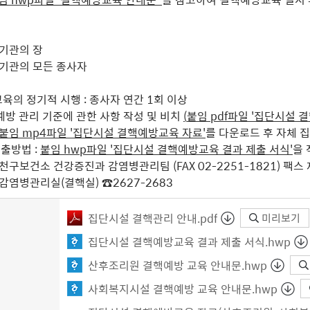
 기관의 장
 기관의 모든 종사자
육의 정기적 시행 : 종사자 연간 1회 이상
예방 관리 기준에 관한 사항 작성 및 비치
(
붙임 pdf파일 '집단시설 
붙임 mp4파일 '집단시설 결핵예방교육 자료'
를 다운로드 후
자체 
출방법 :
붙임 hwp파일 '집단시설 결핵예방교육 결과 제출
서식'
을 
천구보건소 건강증진과 감염병관리팀
(
FAX 02-2251-1821)
팩스 
 감염병관리실(결핵실)
☎2627-2683
집단시설 결핵관리 안내.pdf
미리보기
집단시설 결핵예방교육 결과 제출 서식.hwp
산후조리원 결핵예방 교육 안내문.hwp
사회복지시설 결핵예방 교육 안내문.hwp