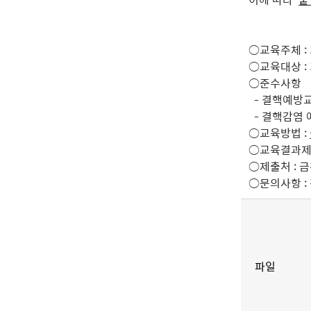
○교육주체 :
○교육대상 :
○준수사항
- 결핵예방교
- 결핵감염 
○교육방법 :
○교육결과제
○제출처 :
금
○
문의사항 :
파일