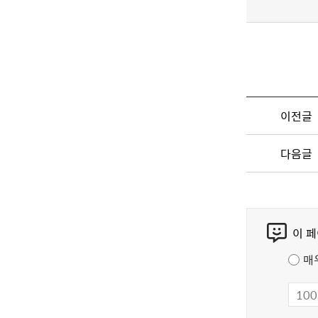
이전글
다음글
콘
이 
텐
츠
매
만
족
도