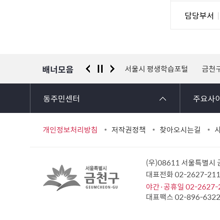
조
담
담당부서
사
당
자
정
보
배너모음
 신고센터
경찰청 유실물 통합포털
서울시 평생학습포털
금천
동주민센터
주요사
개인정보처리방침
저작권정책
찾아오시는길
(우)08611 서울특별시
대표전화 02-2627-2
야간·공휴일 02-2627-
대표팩스 02-896-632