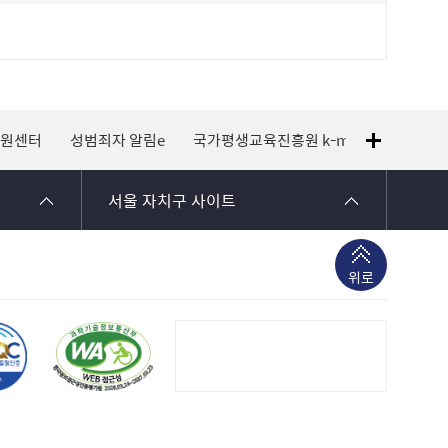
지원센터
성범죄자 알림e
국가평생교육진흥원 k-mooc
120 
서울 자치구 사이트
위로