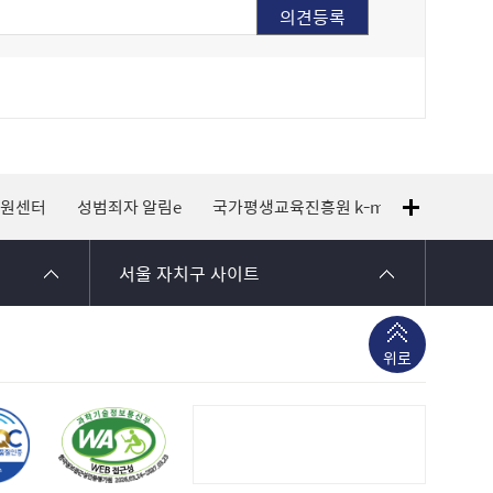
지원센터
성범죄자 알림e
국가평생교육진흥원 k-mooc
120 
서울 자치구 사이트
위로