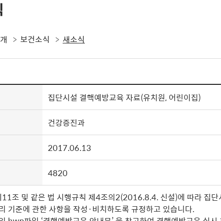
식
소개
보건소식
새소식
집단시설 결핵예방교육 자료(유치원, 어린이집)
건강증진과
2017.06.13
4820
제
11
조 및 같은 법 시행규칙 제
4
조의
2(2016.8.4.
신설
)
에 따라 집
관리 기준에 관한 사항을 작성·
비치하도록 규정하고 있습니다
.
임 hwp
파일
‘
결핵예방교육 안내문
’
을 참고하여 결핵예방교육 실시 