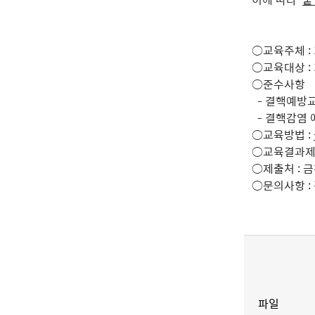
○교육주체 :
○교육대상 :
○준수사항
- 결핵예방교
- 결핵감염 
○교육방법 :
○교육결과제
○제출처 :
금
○
문의사항 :
파일