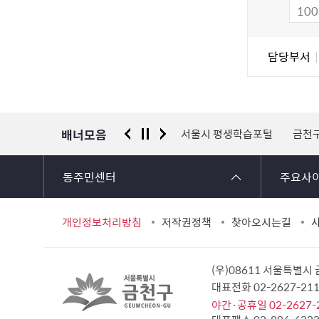
족
도
조
담
담당부서
사
당
자
정
보
배너모음
 신고센터
경찰청 유실물 통합포털
서울시 평생학습포털
금천
동주민센터
주요사
개인정보처리방침
저작권정책
찾아오시는길
(우)08611 서울특별시
대표전화 02-2627-2
야간·공휴일 02-2627-