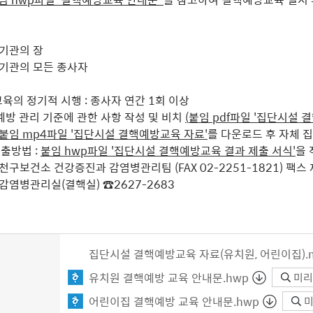
 기관의 장
 기관의 모든 종사자
육의 정기적 시행 : 종사자 연간 1회 이상
예방 관리 기준에 관한 사항 작성 및 비치
(
붙임 pdf파일 '집단시설 
붙임 mp4파일 '집단시설 결핵예방교육 자료'
를 다운로드 후
자체 
출방법 :
붙임 hwp파일 '집단시설 결핵예방교육 결과 제출
서식'
을 
천구보건소 건강증진과 감염병관리팀
(
FAX 02-2251-1821)
팩스 
 감염병관리실(결핵실)
☎2627-2683
집단시설 결핵예방교육 자료(유치원, 어린이집).
유치원 결핵예방 교육 안내문.hwp
미리
어린이집 결핵예방 교육 안내문.hwp