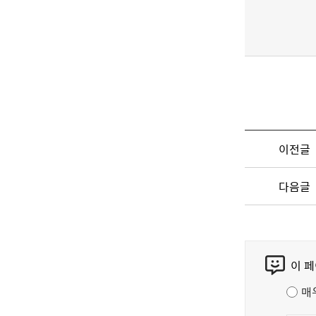
이전글
다음글
콘
이 
텐
츠
매
만