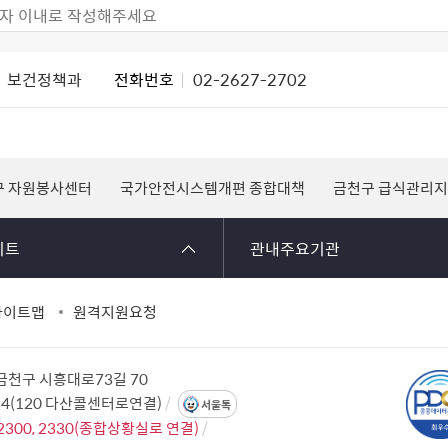
보건정책과
전화번호
02-2627-2702
구 자원봉사센터
국가안전시스템개편 종합대책
금천구 급식관리
이트
관내주요기관
사이트맵
원격지원요청
 금천구 시흥대로73길 70
114(120 다산콜센터로연결)
서울톡
2300, 2330(종합상황실로 연결)