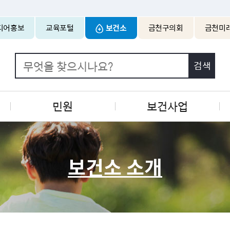
본문 바로가기
디어홍보
교육포털
보건소
금천구의회
금천미
민원
보건사업
보건소 소개