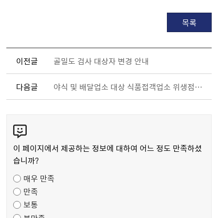
목록
이전글
골밀도 검사 대상자 변경 안내
다음글
야식 및 배달업소 대상 식품접객업소 위생점검 사전예고
콘
텐
츠
이 페이지에서 제공하는 정보에 대하여 어느 정도 만족하셨
만
습니까?
족
매우 만족
도
만족
조
보통
사
불만족