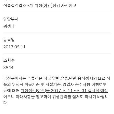
식품접객업소 5월 위생(야간)점검 사전예고
담당부서
위생과
등록일
2017.05.11
조회수
3944
금천구에서는 주류전문 취급 일반,유흥,단란 음식점 대상으로 식
품의 위생적 취급기준 및 시설기준, 영업자 준수사항 이행여부
등에 대해
위생점검
(
야간
)
을
2017. 5. 11 ~ 5. 31
실시할 예정
이오니 아래사항을 참고하여 위생관리를 철저히 하시기 바랍니
다.