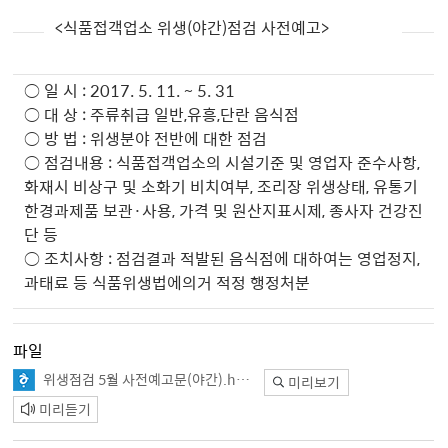
<식품접객업소 위생(야간)점검 사전예고>
○ 일 시 : 2017. 5. 11. ~ 5. 31
○ 대 상 : 주류취급 일반,유흥,단란 음식점
○ 방 법 : 위생분야 전반에 대한 점검
○ 점검내용 : 식품접객업소의 시설기준 및 영업자 준수사항,
화재시 비상구 및 소화기 비치여부, 조리장 위생상태, 유통기
한경과제품 보관·사용, 가격 및 원산지표시제, 종사자 건강진
단 등
○ 조치사항 : 점검결과 적발된 음식점에 대하여는 영업정지,
과태료 등 식품위생법에의거 적정 행정처분
파일
위생점검 5월 사전예고문(야간).hwp
미리보기
미리듣기