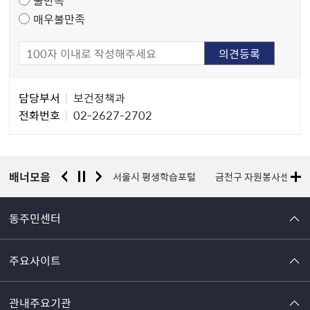
매우불만족
담
담당부서
보건정책과
당
전화번호
02-2627-2702
자
정
보
배너모음
경찰청 유실물 통합포털
서울시 평생학습포털
금천구 자원봉사센터
동주민센터
주요사이트
관내주요기관