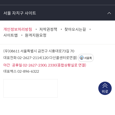
서울 자치구 사이트
개인정보처리방침
저작권정책
찾아오시는길
사이트맵
원격지원요청
(우)08611 서울특별시 금천구 시흥대로73길 70
대표전화 02-2627-2114(120 다산콜센터로연결)
서울톡
야간·공휴일 02-2627-2300, 2330(종합상황실로 연결)
대표팩스 02-896-6322
위로