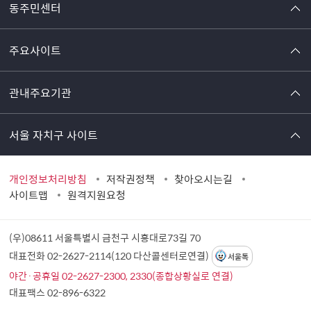
동주민센터
주요사이트
관내주요기관
서울 자치구 사이트
개인정보처리방침
저작권정책
찾아오시는길
사이트맵
원격지원요청
(우)08611 서울특별시 금천구 시흥대로73길 70
대표전화 02-2627-2114(120 다산콜센터로연결)
서울톡
야간·공휴일 02-2627-2300, 2330(종합상황실로 연결)
대표팩스 02-896-6322