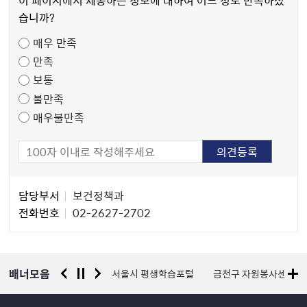
이 페이지에서 제공하는 정보에 대하여 어느 정도 만족하셨
만
습니까?
족
매우 만족
도
만족
조
보통
사
불만족
매우불만족
담
담당부서
보건정책과
당
전화번호
02-2627-2702
자
정
보
배너모음
경찰청 유실물 통합포털
서울시 평생학습포털
금천구 자원봉사센터