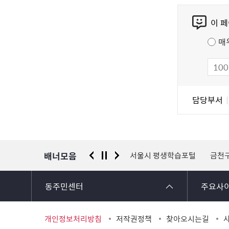
콘
이 
텐
츠
매
만
족
도
조
담
담당부서
사
당
자
정
보
배너모음
 신고센터
경찰청 유실물 통합포털
서울시 평생학습포털
금천
동주민센터
주요사
개인정보처리방침
저작권정책
찾아오시는길