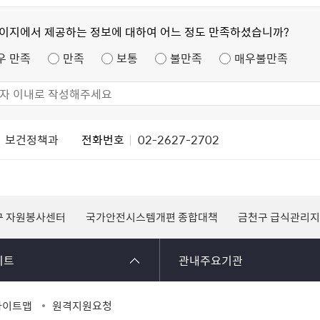
페이지에서 제공하는 정보에 대하여 어느 정도 만족하셨습니까?
우 만족
만족
보통
불만족
매우불만족
보건정책과
전화번호
02-2627-2702
구 자원봉사센터
국가안전시스템개편 종합대책
금천구 급식관리
이트
관내주요기관
사이트맵
원격지원요청