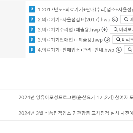
1.2017년도+의료기기+판매(수리)업소+자율점
2.의료기기+자율점검표(2017).hwp
3.의료기기수리업+제출용.hwp
미리보
3.의료기기판매업++제출용.hwp
미리
4.의료기기+판매업소+관리+안내.hwp
2024년 영유아모성프로그램(순산요가 1기,2기) 참여자 
2024년 3월 식품접객업소 민관합동 교차점검 실시 사전