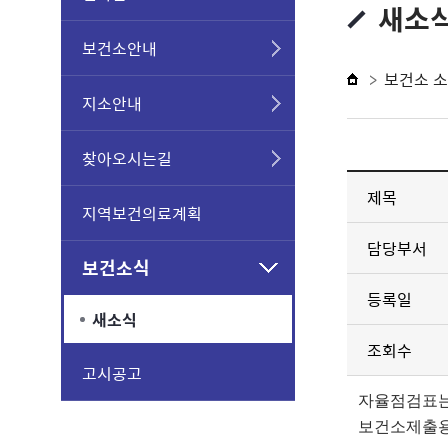
새소
보건소안내
보건소 
지소안내
찾아오시는길
제목
지역보건의료계획
담당부서
보건소식
등록일
새소식
조회수
고시공고
자율점검표는
보건소제출