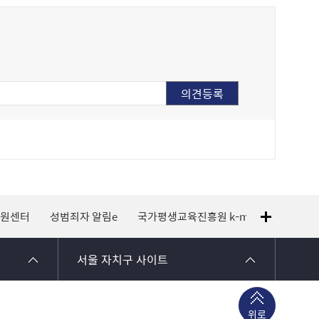
지원센터
성범죄자 알림e
국가평생교육진흥원 k-mooc
120 
서울 자치구 사이트
위로