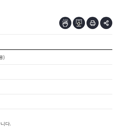
용)
랍니다
.