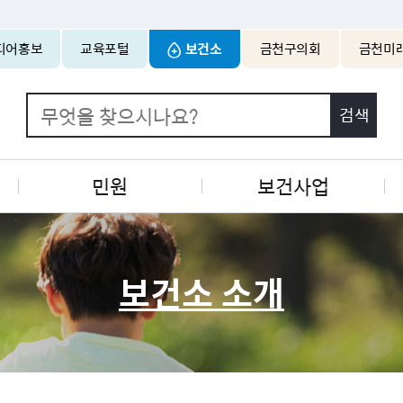
본문 바로가기
디어홍보
교육포털
보건소
금천구의회
금천미
민원
보건사업
보건소 소개