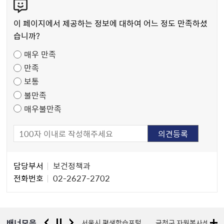
텐
츠
이 페이지에서 제공하는 정보에 대하여 어느 정도 만족하셨
만
습니까?
족
매우 만족
도
만족
조
보통
사
불만족
매우불만족
담
담당부서
보건정책과
당
전화번호
02-2627-2702
자
정
보
배너모음
경찰청 유실물 통합포털
서울시 평생학습포털
금천구 자원봉사센터