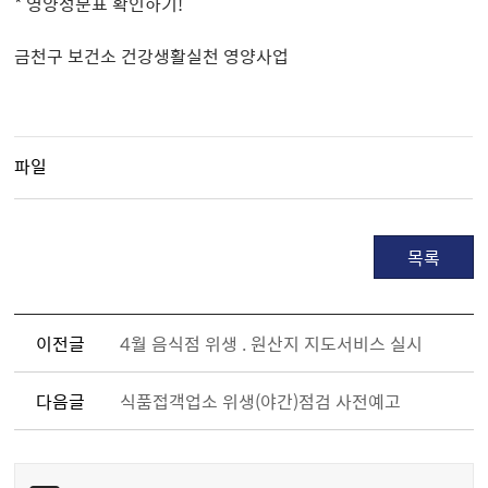
* 영양성분표 확인하기!
금천구 보건소 건강생활실천 영양사업
파일
목록
이전글
4월 음식점 위생 . 원산지 지도서비스 실시
다음글
식품접객업소 위생(야간)점검 사전예고
콘