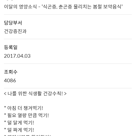
이달의 영양소식 - '식곤증, 춘곤증 물리치는 봄철 보약음식'
담당부서
건강증진과
등록일
2017.04.03
조회수
4086
< 나를 위한 식생활 건강수칙! >
* 아침 더 챙겨먹기!
* 필요 열량 만큼 먹기!
* 덜 달게 먹기!
* 덜 짜게 먹기!