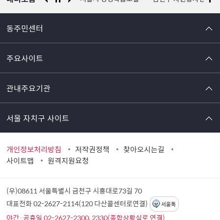
동주민센터
주요사이트
관내주요기관
서울 자치구 사이트
개인정보처리방침
저작권정책
찾아오시는길
사이트맵
원격지원요청
(우)08611 서울특별시 금천구 시흥대로73길 70
대표전화 02-2627-2114(120 다산콜센터로연결)
서울톡
야간·공휴일 02-2627-2300, 2330(종합상황실로 연결)