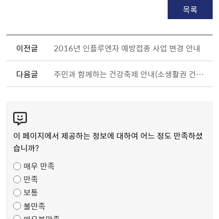
목록
이전글
2016년 인플루엔자 예방접종 사업 변경 안내
다음글
주민과 함께하는 건강축제 안내(소생활권 건강생태계사업)
콘
텐
츠
이 페이지에서 제공하는 정보에 대하여 어느 정도 만족하셨
만
습니까?
족
매우 만족
도
만족
조
보통
사
불만족
매우불만족