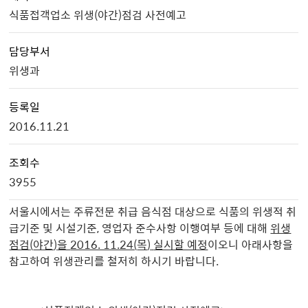
식품접객업소 위생(야간)점검 사전예고
담당부서
위생과
등록일
2016.11.21
조회수
3955
서울시에서는 주류전문 취급 음식점 대상으로 식품의 위생적 취
급기준 및 시설기준, 영업자 준수사항 이행여부 등에 대해
위생
점검
(
야간
)
을
2016. 11.24(
목
)
실시할 예정
이오니 아래사항을
참고하여 위생관리를 철저히 하시기 바랍니다.