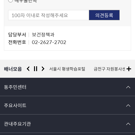
담
담당부서
보건정책과
당
전화번호
02-2627-2702
자
정
보
배너모음
경찰청 유실물 통합포털
서울시 평생학습포털
금천구 자원봉사센터
동주민센터
주요사이트
관내주요기관