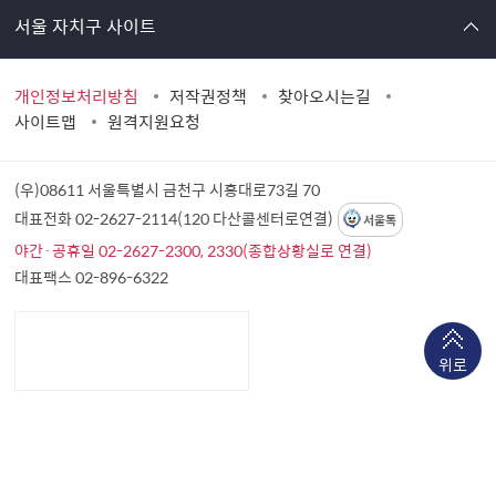
서울 자치구 사이트
개인정보처리방침
저작권정책
찾아오시는길
사이트맵
원격지원요청
(우)08611 서울특별시 금천구 시흥대로73길 70
대표전화 02-2627-2114(120 다산콜센터로연결)
서울톡
야간·공휴일 02-2627-2300, 2330(종합상황실로 연결)
대표팩스 02-896-6322
위로