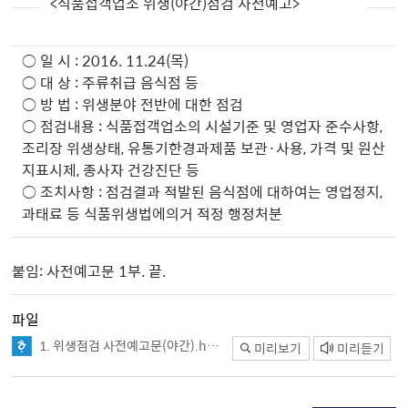
<식품접객업소 위생(야간)점검 사전예고>
○ 일 시 : 2016. 11.24(목)
○ 대 상 : 주류취급 음식점 등
○ 방 법 : 위생분야 전반에 대한 점검
○ 점검내용 : 식품접객업소의 시설기준 및 영업자 준수사항,
조리장 위생상태, 유통기한경과제품 보관·사용, 가격 및 원산
지표시제, 종사자 건강진단 등
○ 조치사항 : 점검결과 적발된 음식점에 대하여는 영업정지,
과태료 등 식품위생법에의거 적정 행정처분
붙임: 사전예고문 1부. 끝.
파일
1. 위생점검 사전예고문(야간).hwp
미리보기
미리듣기