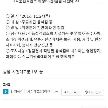
<식품접객업소 위생(야간)점검 사전예고>
○ 일 시 : 2016. 11.24(목)
○ 대 상 : 주류취급 음식점 등
○ 방 법 : 위생분야 전반에 대한 점검
○ 점검내용 : 식품접객업소의 시설기준 및 영업자 준수사항,
조리장 위생상태, 유통기한경과제품 보관·사용, 가격 및 원산
지표시제, 종사자 건강진단 등
○ 조치사항 : 점검결과 적발된 음식점에 대하여는 영업정지,
과태료 등 식품위생법에의거 적정 행정처분
붙임: 사전예고문 1부. 끝.
파일
1. 위생점검 사전예고문(야간).hwp
미리보기
미리듣기