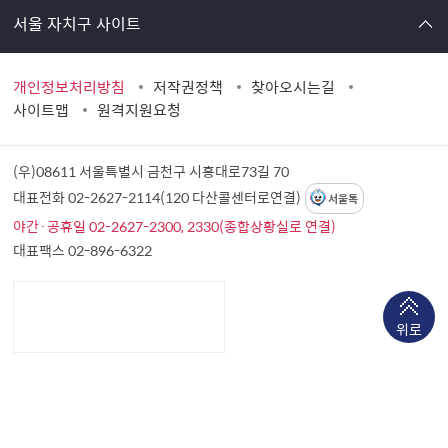
서울 자치구 사이트
개인정보처리방침
저작권정책
찾아오시는길
사이트맵
원격지원요청
(우)08611 서울특별시 금천구 시흥대로73길 70
대표전화 02-2627-2114(120 다산콜센터로연결)
서울톡
야간·공휴일 02-2627-2300, 2330(종합상황실로 연결)
대표팩스 02-896-6322
위로