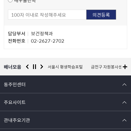
담
담당부서
보건정책과
당
전화번호
02-2627-2702
자
정
보
배너모음
경찰청 유실물 통합포털
서울시 평생학습포털
금천구 자원봉사센터
동주민센터
주요사이트
관내주요기관