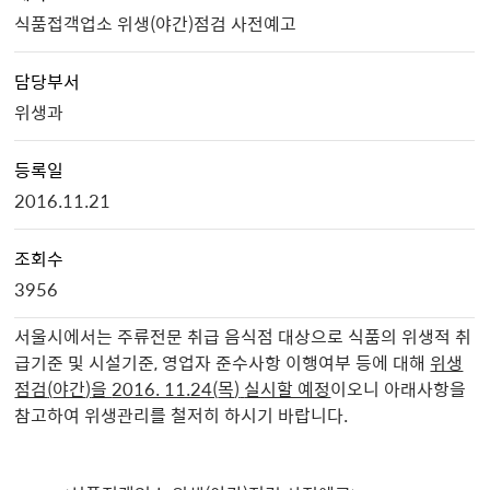
식품접객업소 위생(야간)점검 사전예고
담당부서
위생과
등록일
2016.11.21
조회수
3956
서울시에서는 주류전문 취급 음식점 대상으로 식품의 위생적 취
급기준 및 시설기준, 영업자 준수사항 이행여부 등에 대해
위생
점검
(
야간
)
을
2016. 11.24(
목
)
실시할 예정
이오니 아래사항을
참고하여 위생관리를 철저히 하시기 바랍니다.