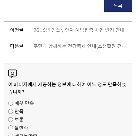
목록
이전글
2016년 인플루엔자 예방접종 사업 변경 안내
다음글
주민과 함께하는 건강축제 안내(소생활권 건강생태계사업)
콘
텐
츠
이 페이지에서 제공하는 정보에 대하여 어느 정도 만족하셨
만
습니까?
족
매우 만족
도
만족
조
보통
사
불만족
매우불만족