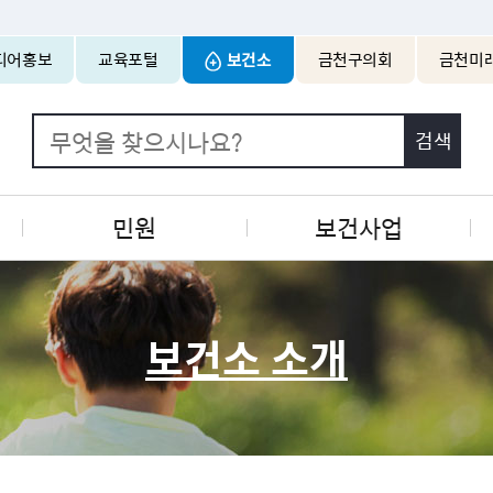
본문 바로가기
디어홍보
교육포털
보건소
금천구의회
금천미
민원
보건사업
보건소 소개