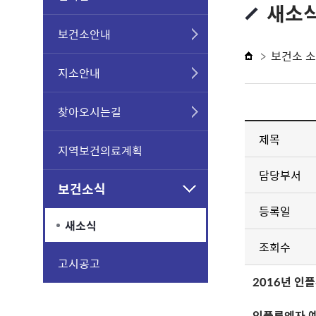
새소
보건소안내
보건소 
지소안내
찾아오시는길
제목
지역보건의료계획
담당부서
보건소식
등록일
새소식
조회수
고시공고
2016년 인플
인플루엔자 예