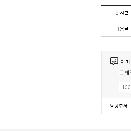
이전글
다음글
콘
이 
텐
츠
매
만
족
도
조
담
담당부서
사
당
자
정
보