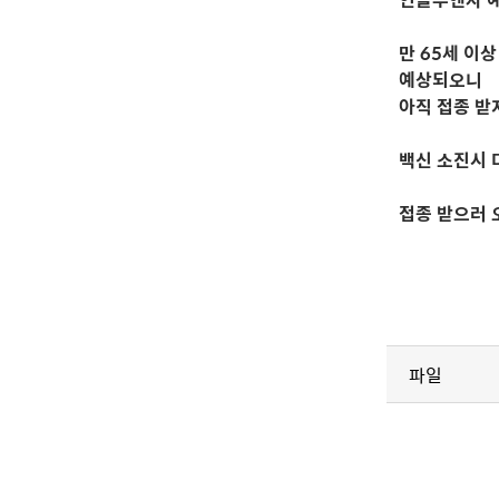
만 65세 이
예상되오니
아직 접종 받
백신 소진시 
접종 받으러 오
파일