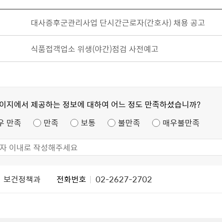
대사증후군관리사업 단시간근로자(간호사) 채용 공고
식품접객업소 위생(야간)점검 사전예고
페이지에서 제공하는 정보에 대하여 어느 정도 만족하셨습니까?
우 만족
만족
보통
불만족
매우불만족
보건정책과
전화번호
02-2627-2702