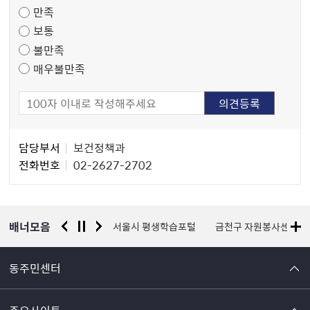
만족
조
보통
사
불만족
매우불만족
담
담당부서
보건정책과
당
전화번호
02-2627-2702
자
정
보
배너모음
경찰청 유실물 통합포털
서울시 평생학습포털
금천구 자원봉사센터
동주민센터
주요사이트