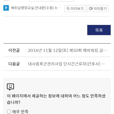
베트남영양교실 안내문(수정).hwp
미리보기
미리듣기
목록
이전글
2016년 11월 12일(토) 제50회 해피워킹 금천한가족건강걷기대회 알림
다음글
대사증후군관리사업 단시간근로자(간호사) 채용 공고
콘
텐
츠
이 페이지에서 제공하는 정보에 대하여 어느 정도 만족하셨
만
습니까?
족
매우 만족
도