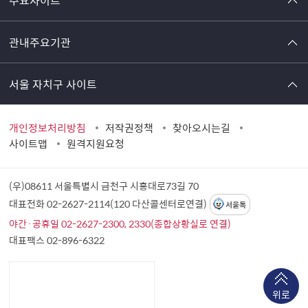
관내주요기관
서울 자치구 사이트
개인정보처리방침
저작권정책
찾아오시는길
사이트맵
원격지원요청
(우)08611 서울특별시 금천구 시흥대로73길 70
대표전화 02-2627-2114(120 다산콜센터로연결)
서울톡
야간·공휴일 02-2627-2300, 2330(종합상황실로 연결)
대표팩스 02-896-6322
위로