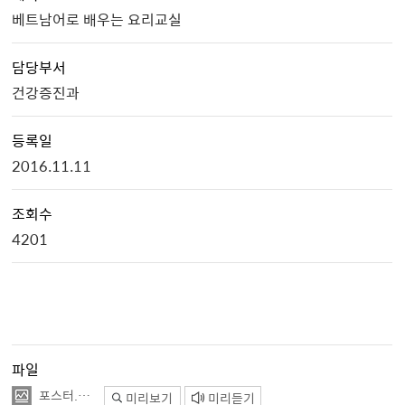
베트남어로 배우는 요리교실
담당부서
건강증진과
등록일
2016.11.11
조회수
4201
파일
포스터.jpg
미리보기
미리듣기