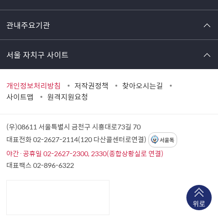
관내주요기관
서울 자치구 사이트
개인정보처리방침
저작권정책
찾아오시는길
사이트맵
원격지원요청
(우)08611 서울특별시 금천구 시흥대로73길 70
대표전화 02-2627-2114(120 다산콜센터로연결)
서울톡
야간·공휴일 02-2627-2300, 2330(종합상황실로 연결)
대표팩스 02-896-6322
위로