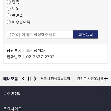
만족
조
보통
사
불만족
매우불만족
담
담당부서
보건정책과
당
전화번호
02-2627-2702
자
정
보
배너모음
경찰청 유실물 통합포털
서울시 평생학습포털
금천구 자원봉사센터
동주민센터
주요사이트