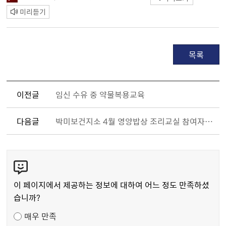
미리듣기
목록
이전글
임신 수유 중 약물복용교육
다음글
박미보건지소 4월 영양밥상 조리교실 참여자 모집
콘
텐
츠
이 페이지에서 제공하는 정보에 대하여 어느 정도 만족하셨
만
습니까?
족
매우 만족
도