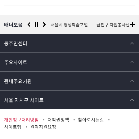
정
보
배너모음
경찰청 유실물 통합포털
서울시 평생학습포털
금천구 자원봉사센터
동주민센터
주요사이트
관내주요기관
서울 자치구 사이트
개인정보처리방침
저작권정책
찾아오시는길
사이트맵
원격지원요청