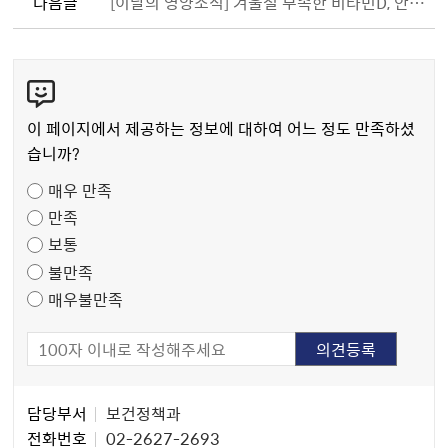
다음글
[이달의 영양소식] 겨울철 부족한 비타민D, 안전하게 식품으로 보충해요.
콘
텐
츠
이 페이지에서 제공하는 정보에 대하여 어느 정도 만족하셨
만
습니까?
족
매우 만족
도
만족
조
보통
사
불만족
매우불만족
담
담당부서
보건정책과
당
전화번호
02-2627-2693
자