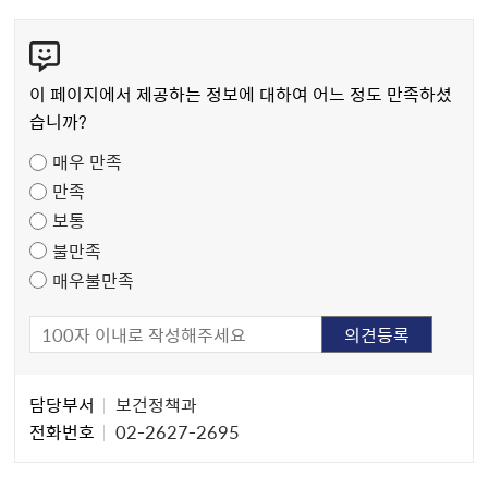
콘
텐
츠
이 페이지에서 제공하는 정보에 대하여 어느 정도 만족하셨
만
습니까?
족
매우 만족
도
만족
조
보통
사
불만족
매우불만족
담
담당부서
보건정책과
당
전화번호
02-2627-2695
자
정