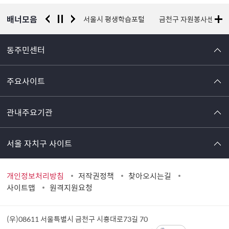
보
배너모음
경찰청 유실물 통합포털
서울시 평생학습포털
금천구 자원봉사센터
동주민센터
주요사이트
관내주요기관
서울 자치구 사이트
개인정보처리방침
저작권정책
찾아오시는길
사이트맵
원격지원요청
(우)08611 서울특별시 금천구 시흥대로73길 70