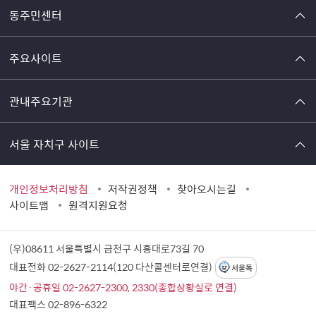
동주민센터
주요사이트
관내주요기관
서울 자치구 사이트
개인정보처리방침
저작권정책
찾아오시는길
사이트맵
원격지원요청
(우)08611 서울특별시 금천구 시흥대로73길 70
대표전화 02-2627-2114(120 다산콜센터로연결)
서울톡
야간·공휴일 02-2627-2300, 2330(종합상황실로 연결)
대표팩스 02-896-6322