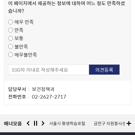
츠
이 페이지에서 제공하는 정보에 대하여 어느 정도 만족하셨
만
습니까?
족
매우 만족
도
만족
조
보통
사
불만족
매우불만족
담
담당부서
보건정책과
당
전화번호
02-2627-2717
자
정
보
배너모음
경찰청 유실물 통합포털
서울시 평생학습포털
금천구 자원봉사센터