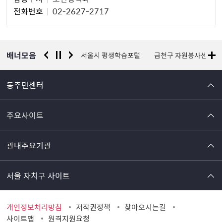
당
전화번호
02-2627-2717
자
정
보
배너모음
경찰청 유실물 통합포털
서울시 평생학습포털
금천구 자원봉사센터
동주민센터
주요사이트
관내주요기관
서울 자치구 사이트
개인정보처리방침
저작권정책
찾아오시는길
사이트맵
원격지원요청