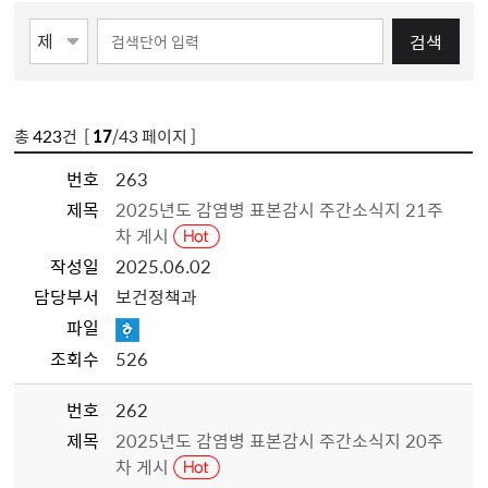
검색
총
423
건 [
17
/43 페이지 ]
번호
263
제목
2025년도 감염병 표본감시 주간소식지 21주
차 게시
작성일
2025.06.02
담당부서
보건정책과
파일
조회수
526
번호
262
제목
2025년도 감염병 표본감시 주간소식지 20주
차 게시