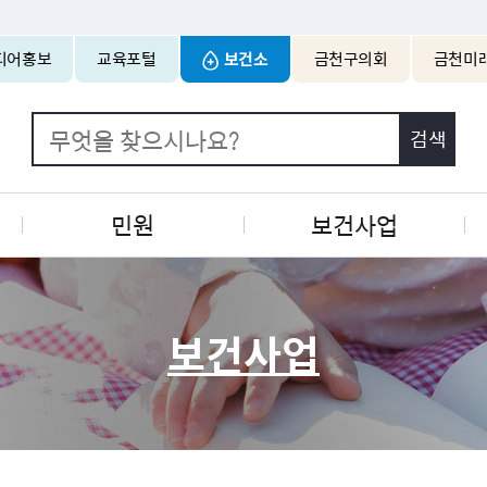
본문 바로가기
디어홍보
교육포털
보건소
금천구의회
금천미
민원
보건사업
보건사업