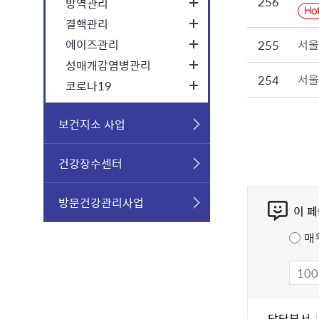
256
방역관리
결핵관리
에이즈관리
서울
255
성매개감염병관리
서울
254
코로나19
보건지소 사업
건강장수센터
콘
방문건강관리사업
이 
텐
츠
매
만
족
도
조
담
담당부서