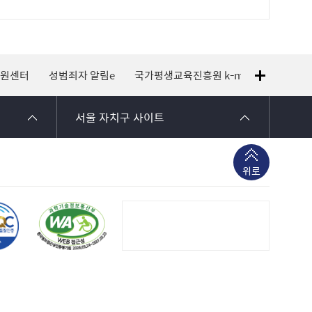
지원센터
성범죄자 알림e
국가평생교육진흥원 k-mooc
120 
서울 자치구 사이트
위로