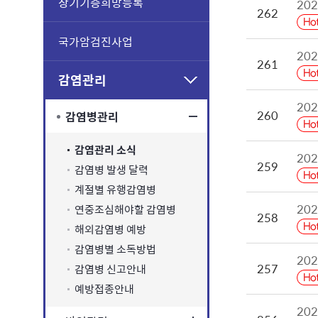
장기기증희망등록
20
262
국가암검진사업
20
261
감염관리
20
260
감염병관리
감염관리 소식
20
259
감염병 발생 달력
계절별 유행감염병
20
연중조심해야할 감염병
258
해외감염병 예방
감염병별 소독방법
20
257
감염병 신고안내
예방접종안내
20