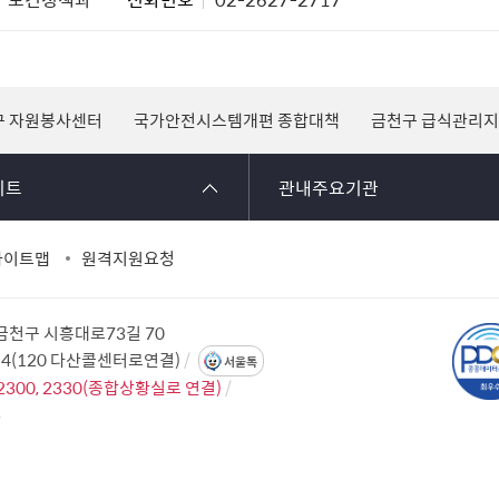
구 자원봉사센터
국가안전시스템개편 종합대책
금천구 급식관리
이트
관내주요기관
사이트맵
원격지원요청
 금천구 시흥대로73길 70
114(120 다산콜센터로연결)
서울톡
2300, 2330(종합상황실로 연결)
2