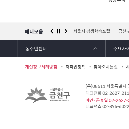
사
당
자
정
보
배너모음
 신고센터
경찰청 유실물 통합포털
서울시 평생학습포털
금천
동주민센터
주요사
개인정보처리방침
저작권정책
찾아오시는길
(우)08611 서울특별시
대표전화 02-2627-2
야간·공휴일 02-2627-
대표팩스 02-896-632