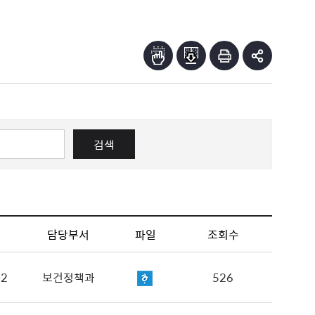
검색
담당부서
파일
조회수
02
보건정책과
526