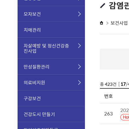
감염관
모자보건
보건사업
치매관리
자살예방 및 정신건강증
진사업
만성질환관리
의료비지원
총
423
건 [
17
/
번호
구강보건
20
263
건강도시 만들기