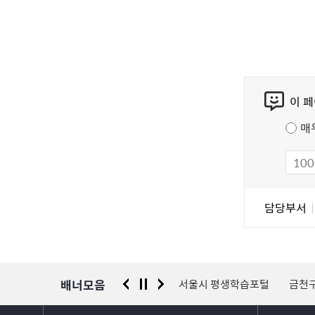
콘
이 
텐
츠
매
만
족
도
조
담
담당부서
사
당
자
정
보
배너모음
 신고센터
경찰청 유실물 통합포털
서울시 평생학습포털
금천