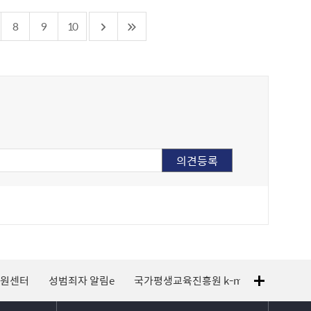
8
9
10
지원센터
성범죄자 알림e
국가평생교육진흥원 k-mooc
120 