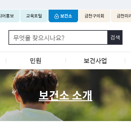
본문 바로가기
디어홍보
교육포털
보건소
금천구의회
금천미
민원
보건사업
보건소 소개