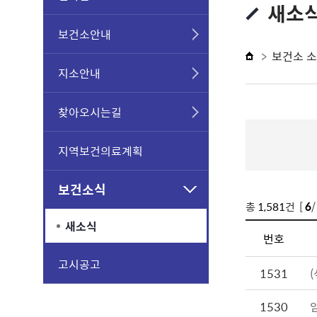
새소
보건소안내
보건소 
지소안내
찾아오시는길
지역보건의료계획
보건소식
총
1,581
건 [
6
새소식
번호
고시공고
1531
1530