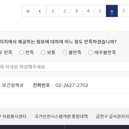
1
2
3
4
5
6
7
페이지에서 제공하는 정보에 대하여 어느 정도 만족하셨습니까?
우 만족
만족
보통
불만족
매우불만족
보건정책과
전화번호
02-2627-2702
구 자원봉사센터
국가안전시스템개편 종합대책
금천구 급식관리