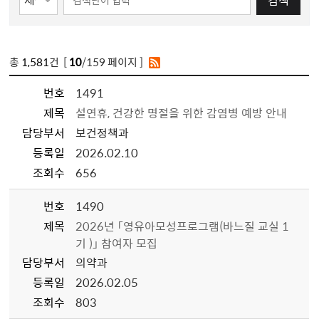
검색
총
1,581
건 [
10
/159 페이지 ]
번호
1491
제목
설연휴, 건강한 명절을 위한 감염병 예방 안내
담당부서
보건정책과
등록일
2026.02.10
조회수
656
번호
1490
제목
2026년 「영유아모성프로그램(바느질 교실 1
기 )」 참여자 모집
담당부서
의약과
등록일
2026.02.05
조회수
803