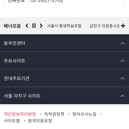
자
정
보
배너모음
경찰청 유실물 통합포털
서울시 평생학습포털
금천구 자원봉사센터
동주민센터
주요사이트
관내주요기관
서울 자치구 사이트
개인정보처리방침
저작권정책
찾아오시는길
사이트맵
원격지원요청