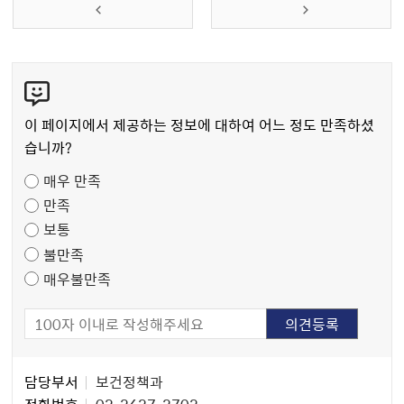
콘
텐
츠
이 페이지에서 제공하는 정보에 대하여 어느 정도 만족하셨
만
습니까?
족
매우 만족
도
만족
조
보통
사
불만족
매우불만족
담
담당부서
보건정책과
당
전화번호
02-2627-2702