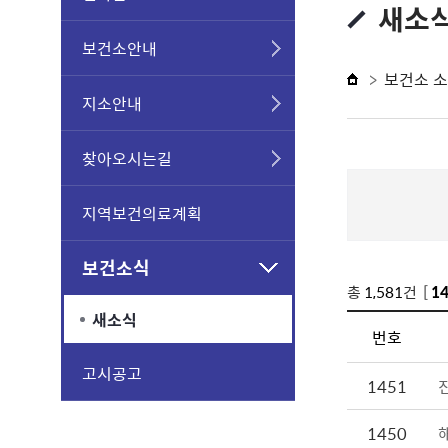
새소
보건소안내
보건소 
지소안내
찾아오시는길
지역보건의료계획
보건소식
총
1,581
건 [
1
새소식
번호
고시공고
1451
1450