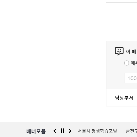
콘
이 
텐
츠
매
만
족
도
조
담
담당부서
사
당
자
정
보
배너모음
 신고센터
경찰청 유실물 통합포털
서울시 평생학습포털
금천