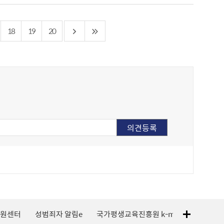
18
19
20
지원센터
성범죄자 알림e
국가평생교육진흥원 k-mooc
120 