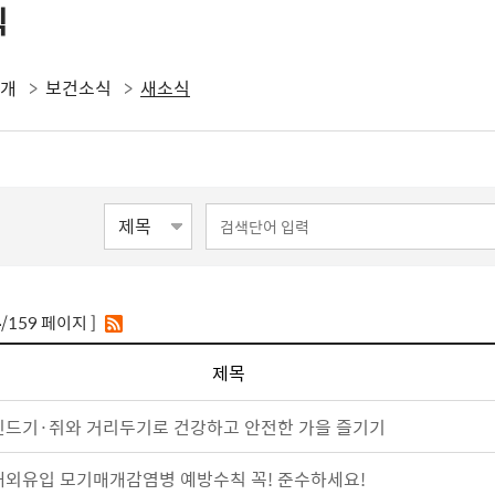
식
소개
보건소식
새소식
4
/159 페이지 ]
제목
진드기·쥐와 거리두기로 건강하고 안전한 가을 즐기기
해외유입 모기매개감염병 예방수칙 꼭! 준수하세요!