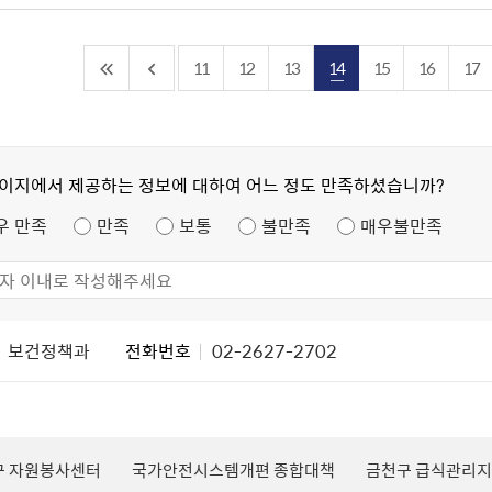
11
12
13
14
15
16
17
페이지에서 제공하는 정보에 대하여 어느 정도 만족하셨습니까?
우 만족
만족
보통
불만족
매우불만족
보건정책과
전화번호
02-2627-2702
구 자원봉사센터
국가안전시스템개편 종합대책
금천구 급식관리