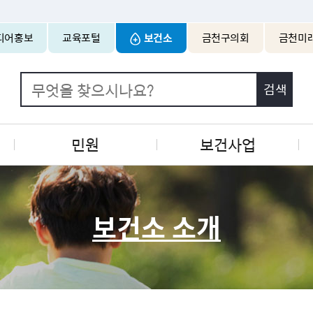
본문 바로가기
디어홍보
교육포털
보건소
금천구의회
금천미
민원
보건사업
보건소 소개