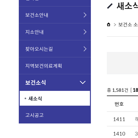
새소
보건소안내
보건소 
지소안내
찾아오시는길
지역보건의료계획
보건소식
총
1,581
건 [
1
새소식
번호
고시공고
1411
1410