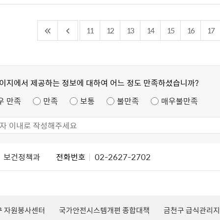
11
12
13
14
15
16
17
페이지에서 제공하는 정보에 대하여 어느 정도 만족하셨습니까?
우 만족
만족
보통
불만족
매우불만족
보건정책과
전화번호
02-2627-2702
구 자원봉사센터
국가안전시스템개편 종합대책
금천구 급식관리