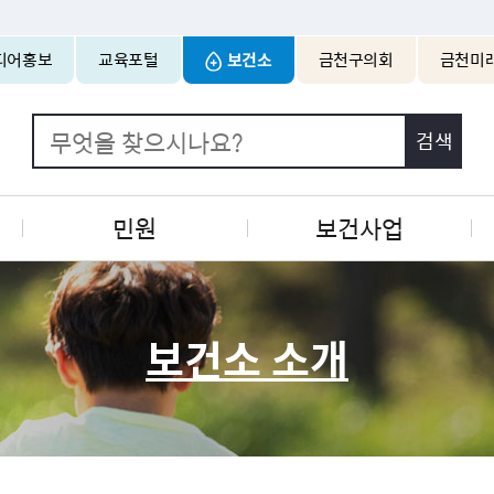
본문 바로가기
디어홍보
교육포털
보건소
금천구의회
금천미
민원
보건사업
보건소 소개