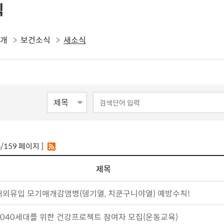
식
소개
보건소식
새소식
8
/159 페이지 ]
제목
해외유입 모기매개감염병(뎅기열, 치쿤구니야열) 예방수칙!
3040세대를 위한 건강프로젝트 참여자 모집(운동교육)