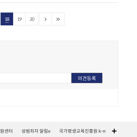
18
19
20
지원센터
성범죄자 알림e
국가평생교육진흥원 k-mooc
120 