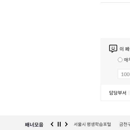
콘
이 
텐
츠
매
만
족
도
조
담
담당부서
사
당
자
정
보
배너모음
 신고센터
경찰청 유실물 통합포털
서울시 평생학습포털
금천