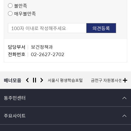
불만족
매우불만족
담
담당부서
보건정책과
당
전화번호
02-2627-2702
자
정
보
배너모음
경찰청 유실물 통합포털
서울시 평생학습포털
금천구 자원봉사센터
동주민센터
주요사이트