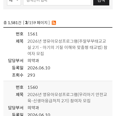
검색
총
1,581
건 [
3
/159 페이지 ]
번호
1561
제목
2026년 영유아모성프로그램(주말부부태교교
실 2기 - 아기의 기질 이해와 맞춤형 태교법) 참
여자 모집
담당부서
의약과
등록일
2026.06.10
조회수
293
번호
1560
제목
2026년 영유아모성프로그램(우리아기 안전교
육-신생아응급처치 2기) 참여자 모집
담당부서
의약과
등록일
2026.06.10