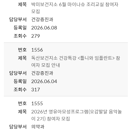
제목
박미보건지소 6월 마이나슈 조리교실 참여자
모집
담당부서
건강증진과
등록일
2026.06.08
조회수
279
번호
1556
제목
독산보건지소 건강특강 <틀니와 임플란트> 참
여자 모집 안내
담당부서
건강증진과
등록일
2026.06.04
조회수
317
번호
1555
제목
2026년 영유아모성프로그램(오감발달 음악놀
이 2기) 참여자 모집
담당부서
의약과