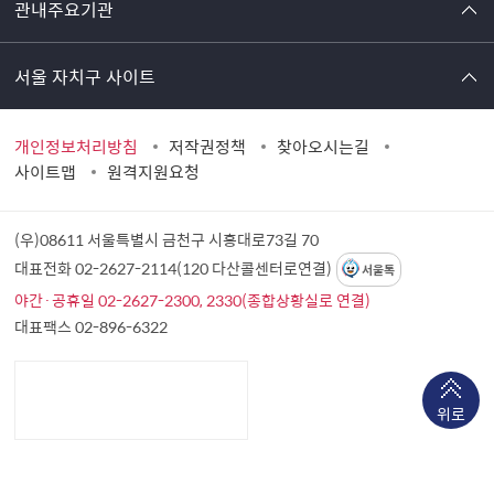
관내주요기관
서울 자치구 사이트
개인정보처리방침
저작권정책
찾아오시는길
사이트맵
원격지원요청
(우)08611 서울특별시 금천구 시흥대로73길 70
대표전화 02-2627-2114(120 다산콜센터로연결)
서울톡
야간·공휴일 02-2627-2300, 2330(종합상황실로 연결)
대표팩스 02-896-6322
위로