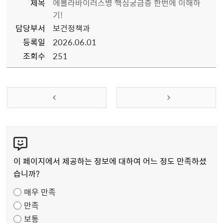
제목
에볼라바이러스병 핵심궁금증 한번에 이해하
기!
담당부서
보건정책과
등록일
2026.06.01
조회수
251
콘
텐
츠
이 페이지에서 제공하는 정보에 대하여 어느 정도 만족하셨
만
습니까?
족
매우 만족
도
만족
조
보통
사