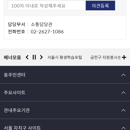
담
담당부서
소통담당관
당
전화번호
02-2627-1086
자
정
보
배너모음
경찰청 유실물 통합포털
서울시 평생학습포털
금천구 자원봉사센터
동주민센터
주요사이트
관내주요기관
서울 자치구 사이트