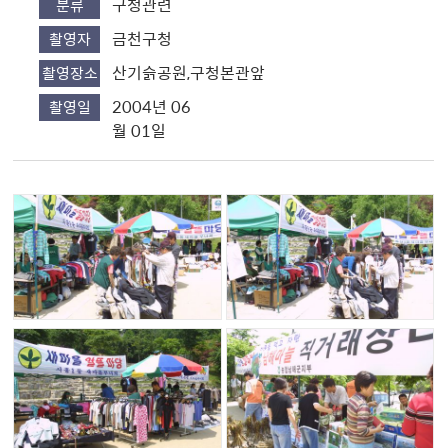
구청관련
분류
금천구청
촬영자
산기슭공원,구청본관앞
촬영장소
2004년 06
촬영일
월 01일