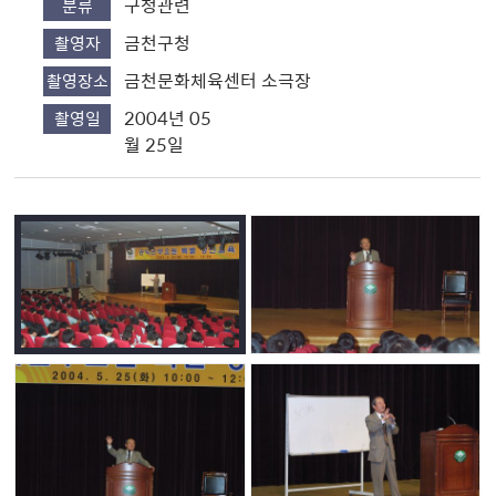
구청관련
분류
금천구청
촬영자
금천문화체육센터 소극장
촬영장소
2004년 05
촬영일
월 25일