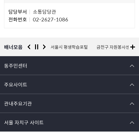
담
담당부서
소통담당관
당
전화번호
02-2627-1086
자
정
보
배너모음
서울시 평생학습포털
금천구 자원봉사센터
국가안전시스템개편 
동주민센터
주요사이트
관내주요기관
서울 자치구 사이트