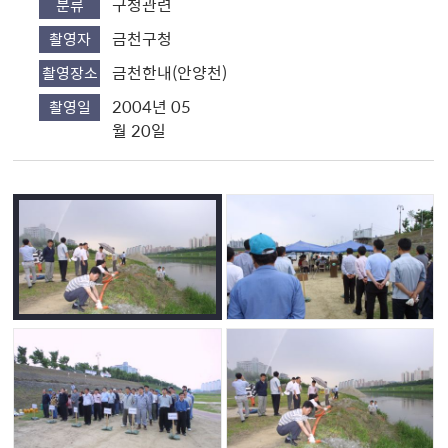
구청관련
분류
금천구청
촬영자
금천한내(안양천)
촬영장소
2004년 05
촬영일
월 20일