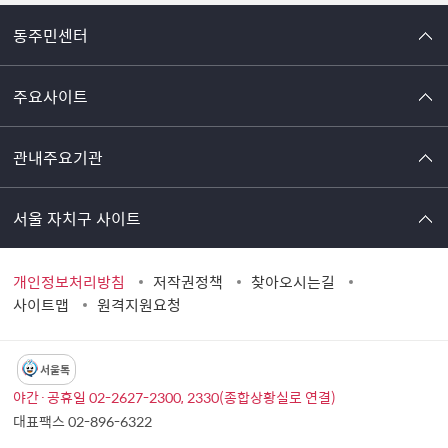
동주민센터
주요사이트
관내주요기관
서울 자치구 사이트
개인정보처리방침
저작권정책
찾아오시는길
사이트맵
원격지원요청
서울톡
야간·공휴일 02-2627-2300, 2330(종합상황실로 연결)
대표팩스 02-896-6322