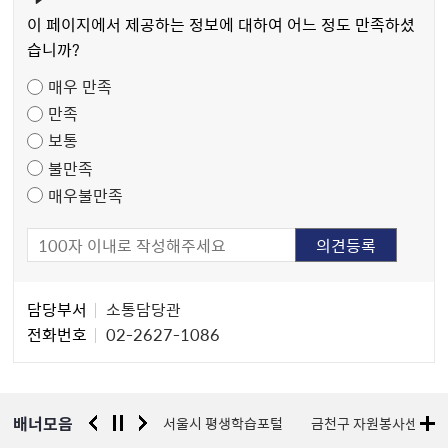
츠
이 페이지에서 제공하는 정보에 대하여 어느 정도 만족하셨
만
습니까?
족
매우 만족
도
만족
조
보통
사
불만족
매우불만족
담
담당부서
소통담당관
당
전화번호
02-2627-1086
자
정
보
배너모음
경찰청 유실물 통합포털
서울시 평생학습포털
금천구 자원봉사센터