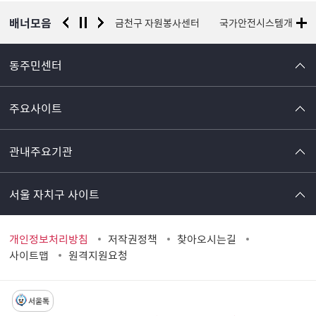
보
배너모음
서울시 평생학습포털
금천구 자원봉사센터
국가안전시스템개편 종
동주민센터
주요사이트
관내주요기관
서울 자치구 사이트
개인정보처리방침
저작권정책
찾아오시는길
사이트맵
원격지원요청
서울톡