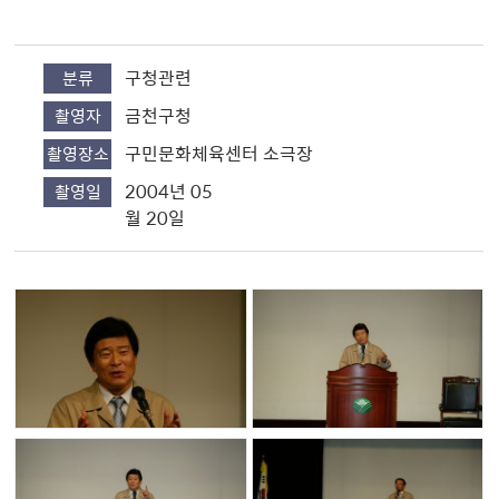
구청관련
분류
금천구청
촬영자
구민문화체육센터 소극장
촬영장소
2004년 05
촬영일
월 20일