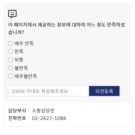
콘
텐
츠
이 페이지에서 제공하는 정보에 대하여 어느 정도 만족하셨
만
습니까?
족
매우 만족
도
만족
조
보통
사
불만족
매우불만족
담
담당부서
소통담당관
당
전화번호
02-2627-1086
자
정