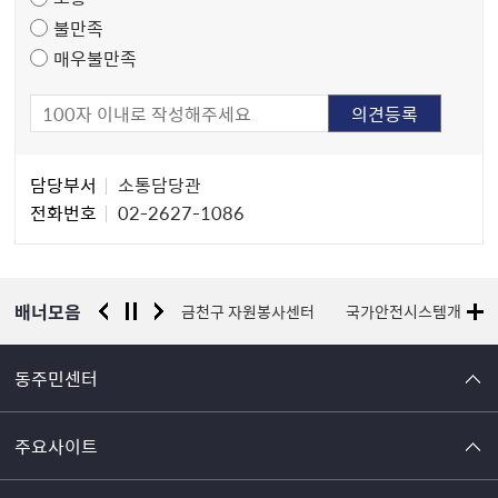
사
불만족
매우불만족
담
담당부서
소통담당관
당
전화번호
02-2627-1086
자
정
보
배너모음
서울시 평생학습포털
금천구 자원봉사센터
국가안전시스템개편 종
동주민센터
주요사이트