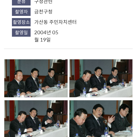
구청관련
분류
금천구청
촬영자
가산동 주민자치센터
촬영장소
2004년 05
촬영일
월 19일