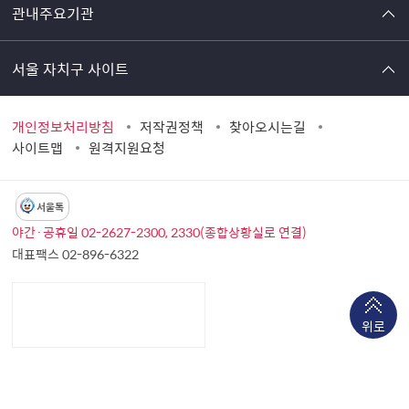
관내주요기관
서울 자치구 사이트
개인정보처리방침
저작권정책
찾아오시는길
사이트맵
원격지원요청
서울톡
야간·공휴일 02-2627-2300, 2330(종합상황실로 연결)
대표팩스 02-896-6322
위로