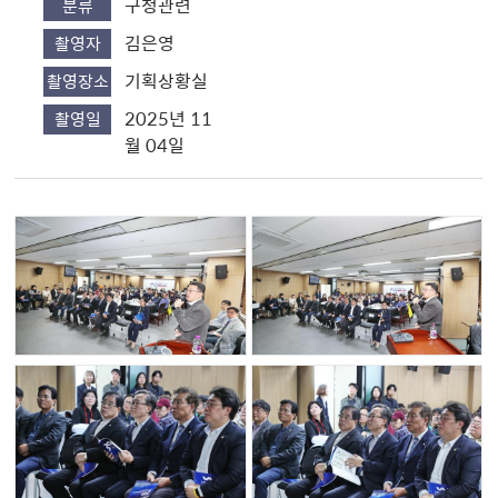
구청관련
분류
김은영
촬영자
기획상황실
촬영장소
2025년 11
촬영일
월 04일