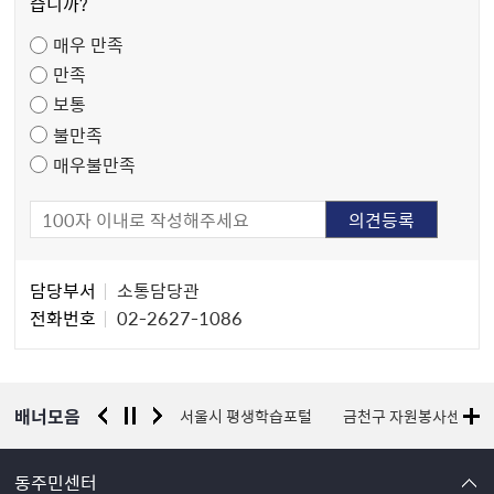
습니까?
족
매우 만족
도
만족
조
보통
사
불만족
매우불만족
담
담당부서
소통담당관
당
전화번호
02-2627-1086
자
정
보
배너모음
경찰청 유실물 통합포털
서울시 평생학습포털
금천구 자원봉사센터
동주민센터