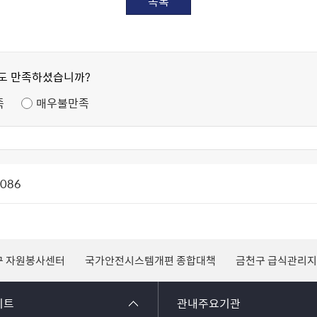
목록
정도 만족하셨습니까?
족
매우불만족
1086
안전시스템개편 종합대책
금천구 급식관리지원센터
성범죄자 알림
이트
관내주요기관