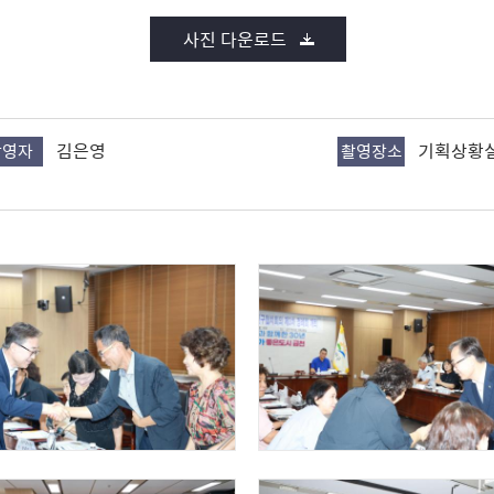
사진 다운로드
김은영
기획상황
촬영자
촬영장소