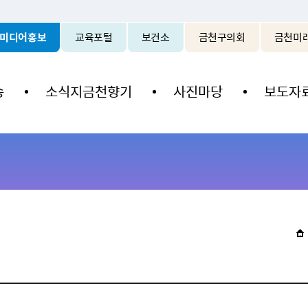
본문 바로가기
미디어홍보
교육포털
보건소
금천구의회
금천미
송
소식지금천향기
사진마당
보도자