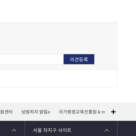
e
국가평생교육진흥원 k-mooc
120 외국어 상담
지적측량바
서울 자치구 사이트