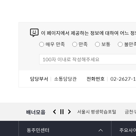
콘
이 페이지에서 제공하는 정보에 대하여 어느 
텐
츠
매우 만족
만족
보통
불만
만
족
도
조
담
담당부서
소통담당관
전화번호
02-2627-
사
당
자
정
보
배너모음
물 통합포털
서울시 평생학습포털
금천구 자원봉사센터
국가
동주민센터
주요사