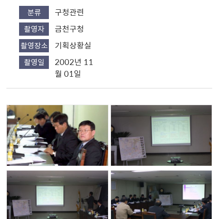
구청관련
분류
금천구청
촬영자
기획상황실
촬영장소
2002년 11
촬영일
월 01일