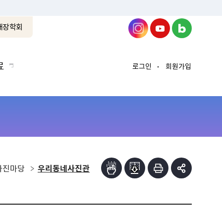
래장학회
료
로그인
회원가입
사진마당
우리동네사진관