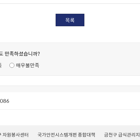
목록
정도 만족하셨습니까?
족
매우불만족
1086
구 자원봉사센터
국가안전시스템개편 종합대책
금천구 급식관리