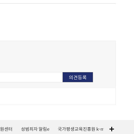
지원센터
성범죄자 알림e
국가평생교육진흥원 k-mooc
120 