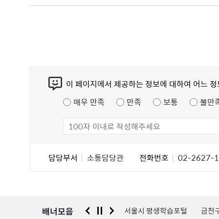
콘
이 페이지에서 제공하는 정보에 대하여 어느 
텐
츠
매우 만족
만족
보통
불만
만
족
도
조
담
담당부서
소통담당관
전화번호
02-2627-
사
당
자
정
보
배너모음
 신고센터
경찰청 유실물 통합포털
서울시 평생학습포털
금천