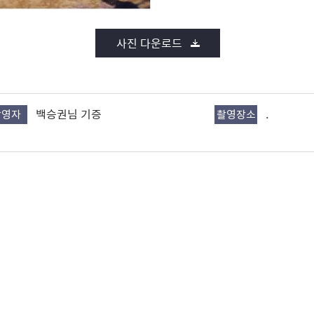
사진 다운로드
백승권님 기증
.
촬영자
촬영장소