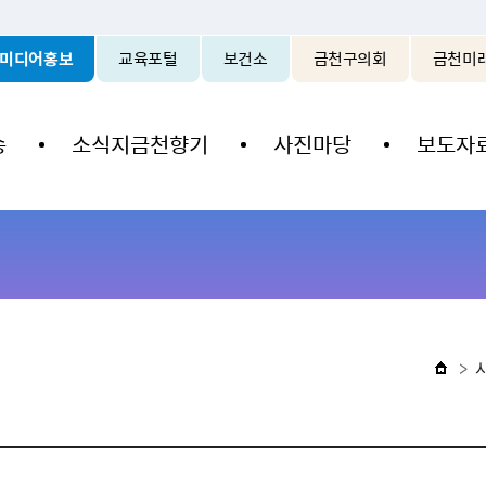
본문 바로가기
미디어홍보
교육포털
보건소
금천구의회
금천미
송
소식지금천향기
사진마당
보도자