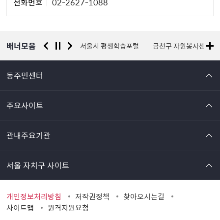
전화번호
02-2627-1088
자
정
보
배너모음
경찰청 유실물 통합포털
서울시 평생학습포털
금천구 자원봉사센터
동주민센터
주요사이트
관내주요기관
서울 자치구 사이트
개인정보처리방침
저작권정책
찾아오시는길
사이트맵
원격지원요청