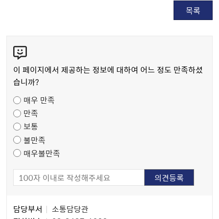
목록
콘
텐
츠
이 페이지에서 제공하는 정보에 대하여 어느 정도 만족하셨
만
습니까?
족
매우 만족
도
만족
조
보통
사
불만족
매우불만족
담
담당부서
소통담당관
당