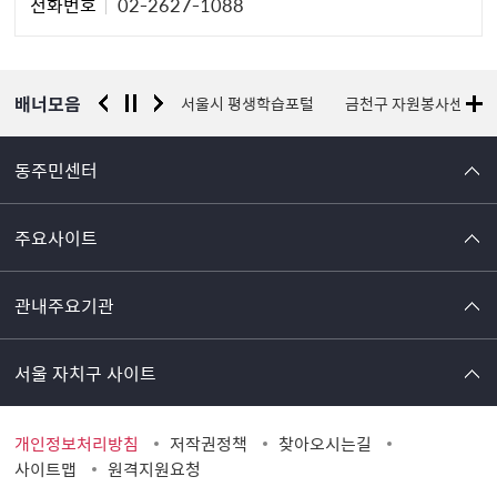
전화번호
02-2627-1088
자
정
보
배너모음
경찰청 유실물 통합포털
서울시 평생학습포털
금천구 자원봉사센터
동주민센터
주요사이트
관내주요기관
서울 자치구 사이트
개인정보처리방침
저작권정책
찾아오시는길
사이트맵
원격지원요청