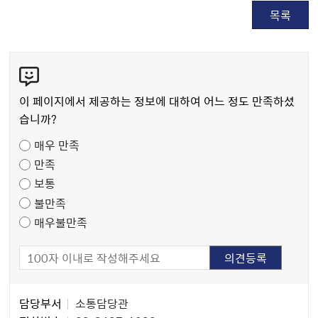
목록
콘
텐
츠
이 페이지에서 제공하는 정보에 대하여 어느 정도 만족하셨
만
습니까?
족
매우 만족
도
만족
조
보통
사
불만족
매우불만족
담
담당부서
소통담당관
당