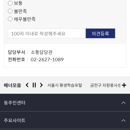
보통
사
불만족
매우불만족
담
담당부서
소통담당관
당
전화번호
02-2627-1089
자
정
보
배너모음
경찰청 유실물 통합포털
서울시 평생학습포털
금천구 자원봉사센터
동주민센터
주요사이트