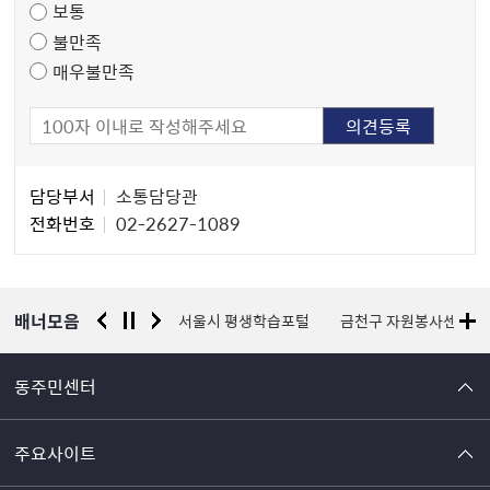
보통
사
불만족
매우불만족
담
담당부서
소통담당관
당
전화번호
02-2627-1089
자
정
보
배너모음
경찰청 유실물 통합포털
서울시 평생학습포털
금천구 자원봉사센터
동주민센터
주요사이트